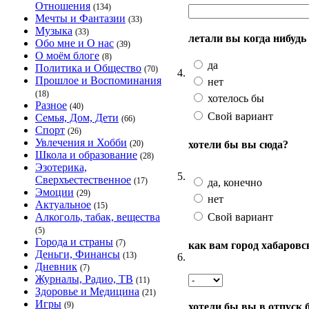
Отношения
(134)
Мечты и Фантазии
(33)
Музыка
(33)
летали вы когда нибудь
Обо мне и О нас
(39)
О моём блоге
(8)
да
Политика и Общество
(70)
4.
Прошлое и Воспоминания
нет
(18)
хотелось бы
Разное
(40)
Свой вариант
Семья, Дом, Дети
(66)
Спорт
(26)
Увлечения и Хобби
хотели бы вы сюда?
(20)
Школа и образование
(28)
Эзотерика,
5.
Сверхъестественное
(17)
да, конечно
Эмоции
(29)
нет
Актуальное
(15)
Свой вариант
Алкоголь, табак, вещества
(5)
Города и страны
(7)
как вам город хабаровс
Деньги, Финансы
(13)
6.
Дневник
(7)
Журналы, Радио, ТВ
(11)
Здоровье и Медицина
(21)
Игры
(9)
хотели бы вы в отпуск 