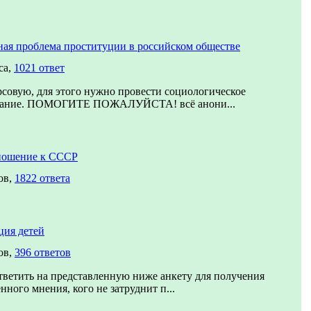
ая проблема проституции в российском обществе
са,
1021 ответ
совую, для этого нужно провести социологическое
вание. ПОМОГИТЕ ПОЖАЛУЙСТА! всё анони...
ношение к СССР
ов,
1822 ответа
ция детей
ов,
396 ответов
ветить на представленную ниже анкету для получения
нного мнения, кого не затруднит п...