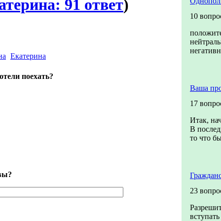
атерина: 91 ответ
)
Однопол
10 вопро
положит
нейтрал
негатив
Екатерина
отели поехать?
Ваша пр
17 вопро
Итак, на
В послед
то что бы
 вы?
Гражданс
23 вопро
Разрешит
вступать