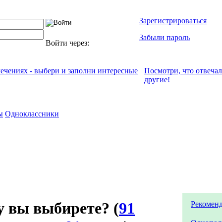
Зарегистрироваться
Забыли пароль
Войти через:
лечениях - выбери и заполни интересные
Посмотри, что отвeча
другие!
ы
Одноклассники
у вы выбирете?
(
91
Рекоменд