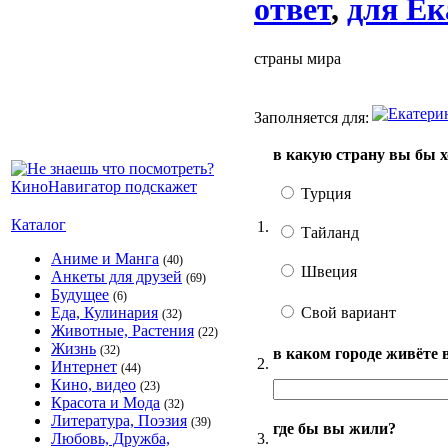
ответ
,
для Ек
страны мира
Заполняется для:
в какую страну вы бы х
Турция
Каталог
1.
Тайланд
Аниме и Манга
(40)
Швеция
Анкеты для друзей
(69)
Будущее
(6)
Свой вариант
Еда, Кулинария
(32)
Животные, Растения
(22)
Жизнь
(32)
в каком городе живёте
2.
Интернет
(44)
Кино, видео
(23)
Красота и Мода
(32)
Литература, Поэзия
(39)
где бы вы жили?
3.
Любовь, Дружба,