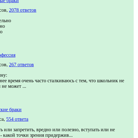
ые браки
сов,
2078 ответов
ельно
ьно
но
офессия
сов,
267 ответов
чну:
нее время очень часто сталкиваюсь с тем, что школьник не
 не может ...
кие браки
са,
554 ответа
ь или запретить, вредно или полезно, вступать или не
 - какой точки зрения придержив...