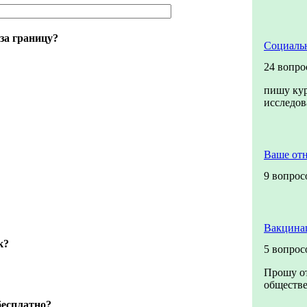
 за границу?
Социальн
24 вопро
пишу кур
исследо
Ваше от
9 вопрос
Вакцина
к?
5 вопрос
Прошу от
обществе
бесплатно?