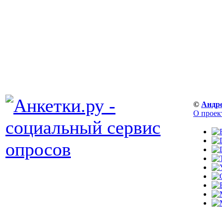
©
Андр
О проек