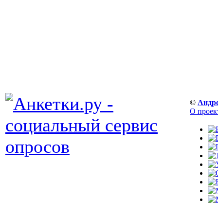
©
Андр
О проек