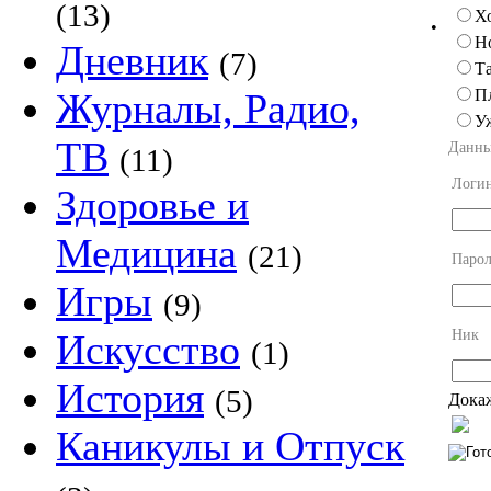
(13)
Х
•
Н
Дневник
(7)
Та
П
Журналы, Радио,
У
ТВ
Данны
(11)
Логи
Здоровье и
Медицина
(21)
Парол
Игры
(9)
Ник
Искусство
(1)
История
(5)
Докаж
Каникулы и Отпуск