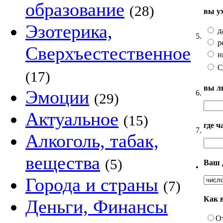
образование
(28)
вы у
Эзотерика,
д
5.
р
Сверхъестественное
н
С
(17)
вы л
Эмоции
6.
(29)
Актуальное
(15)
где 
7.
Алкоголь, табак,
вещества
(5)
Ваш 
•
Города и страны
(7)
Как 
Деньги, Финансы
О