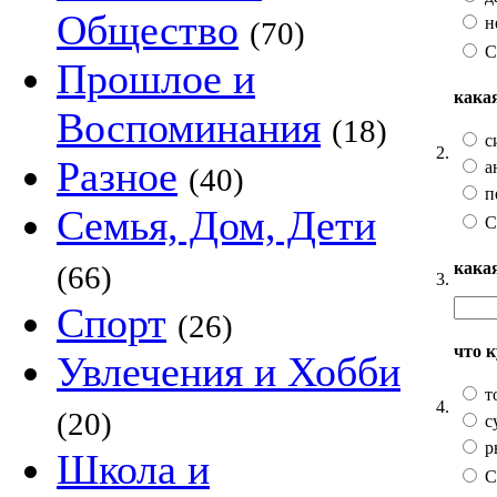
Общество
н
(70)
С
Прошлое и
кака
Воспоминания
(18)
с
2.
Разное
а
(40)
п
Семья, Дом, Дети
С
кака
(66)
3.
Спорт
(26)
что 
Увлечения и Хобби
т
4.
(20)
с
р
Школа и
С