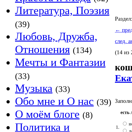
Литература, Поэзия
Раздел
(39)
←
пред
Любовь, Дружба,
след. 
Отношения
(134)
(14 из 
Мечты и Фантазии
ко
(33)
Ека
Музыка
(33)
Обо мне и О нас
(39)
Заполн
О моём блоге
есть 
(8)
Политика и
не
1.
д