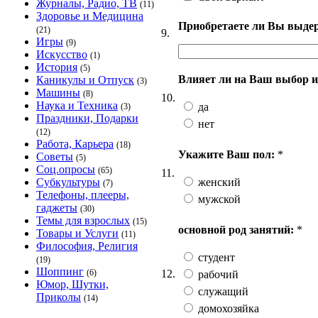
Журналы, Радио, ТВ
(11)
Здоровье и Медицина
Приобретаете ли Вы выде
(21)
9.
Игры
(9)
Искусство
(1)
История
(5)
Влияет ли на Ваш выбор и
Каникулы и Отпуск
(3)
Машины
(8)
10.
Наука и Техника
да
(3)
Праздники, Подарки
нет
(12)
Работа, Карьера
(18)
Укажите Ваш пол:
*
Советы
(5)
Соц.опросы
(65)
11.
женский
Субкультуры
(7)
Телефоны, плееры,
мужской
гаджеты
(30)
Темы для взрослых
(15)
основной род занятий:
*
Товары и Услуги
(11)
Философия, Религия
студент
(19)
Шоппинг
12.
(6)
рабочий
Юмор, Шутки,
служащий
Приколы
(14)
домохозяйка