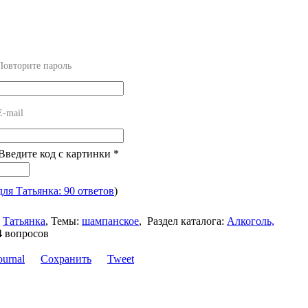
Повторите пароль
E-mail
 Введите код с картинки
*
для Татьянка: 90 ответов
)
Татьянка
,
Темы:
шампанское
,
Раздел каталога:
Алкоголь,
4 вопросов
Сохранить
Tweet