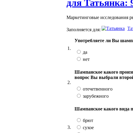
для Татьянка: 
Маркетинговые исследования р
Та
Заполняется для:
Употребляете ли Вы шамп
1.
да
нет
Шампанское какого произв
вопрос Вы выбрали второй 
2.
отечетвенного
зарубежного
Шампанское какого вида п
брют
3.
сухое