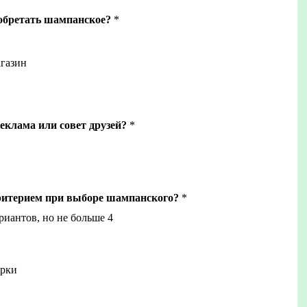
обретать шампанское?
*
газин
еклама или совет друзей?
*
ритерием при выборе шампанского?
*
риантов, но не больше 4
арки