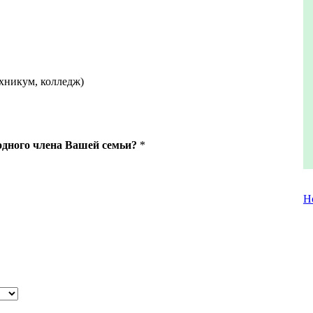
хникум, колледж)
одного члена Вашей семьи?
*
Н