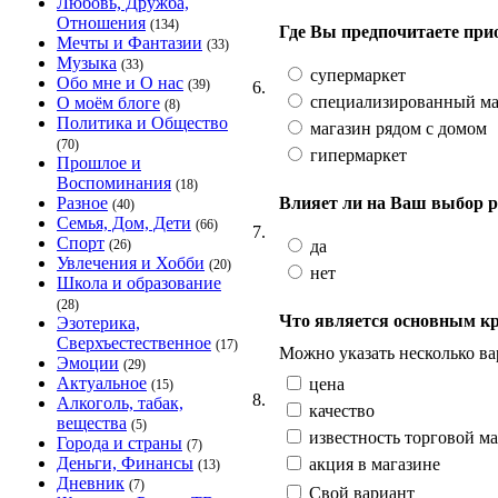
Любовь, Дружба,
Отношения
(134)
Где Вы предпочитаете при
Мечты и Фантазии
(33)
Музыка
(33)
супермаркет
Обо мне и О нас
(39)
6.
специализированный ма
О моём блоге
(8)
Политика и Общество
магазин рядом с домом
(70)
гипермаркет
Прошлое и
Воспоминания
(18)
Влияет ли на Ваш выбор р
Разное
(40)
Семья, Дом, Дети
(66)
7.
Спорт
да
(26)
Увлечения и Хобби
(20)
нет
Школа и образование
(28)
Что является основным к
Эзотерика,
Сверхъестественное
(17)
Можно указать несколько ва
Эмоции
(29)
Актуальное
цена
(15)
8.
Алкоголь, табак,
качество
вещества
(5)
известность торговой м
Города и страны
(7)
Деньги, Финансы
акция в магазине
(13)
Дневник
(7)
Свой вариант