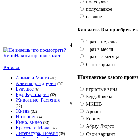
полусухое
полусладкое
сладкое
Как часто Вы приобретае
1 раз в неделю
4.
1 раз в месяц
1 раз в 2 месяца
Свой вариант
Каталог
Шампанское какого произ
Аниме и Манга
(40)
Анкеты для друзей
(69)
Будущее
игристые вина
(6)
Еда, Кулинария
(32)
Берд-Лавера
Животные, Растения
5.
МКШВ
(22)
Жизнь
Ариант
(32)
Интернет
(44)
Корнет
Кино, видео
(23)
Абрау-Дюрсо
Красота и Мода
(32)
Литература, Поэзия
Свой вариант
(39)