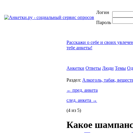
Логин
Пароль
Расскажи о себе и своих увлече
тебе анкеты!
Анкетки
Ответы
Люди
Темы
Од
Раздел:
Алкоголь, табак, вещест
←
пред. анкета
след. анкета
→
(4 из 5)
Какое шампан