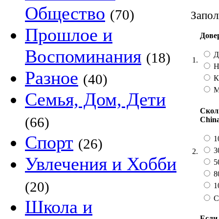
Общество
(70)
Запол
Прошлое и
Дове
Воспоминания
(18)
Да
1.
Не
Разное
(40)
К
Мн
Семья, Дом, Дети
Скол
(66)
Chin
Спорт
1
(26)
3
2.
Увлечения и Хобби
5
8
(20)
1
С
Школа и
Если 