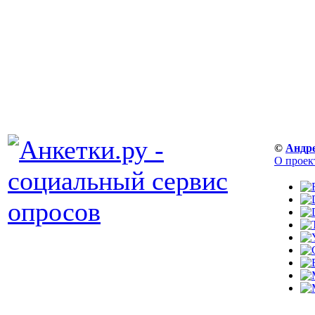
©
Андр
О проек