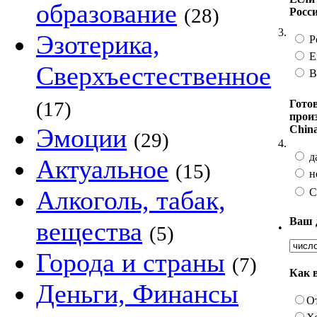
образование
(28)
Росси
3.
Эзотерика,
Р
Е
Сверхъестественное
Вс
Гото
(17)
произ
Chin
Эмоции
(29)
4.
д
Актуальное
(15)
н
Алкоголь, табак,
С
Ваш 
вещества
•
(5)
Города и страны
(7)
Как 
Деньги, Финансы
О