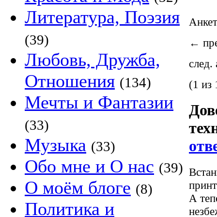
Литература, Поэзия
Анке
(39)
←
пре
Любовь, Дружба,
след.
Отношения
(134)
(1 из 
Мечты и Фантазии
Дов
(33)
тех
Музыка
отв
(33)
Обо мне и О нас
(39)
Встан
О моём блоге
принт
(8)
А теп
Политика и
незбе