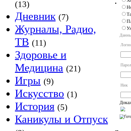
Х
(13)
•
Н
Дневник
Та
(7)
П
Журналы, Радио,
У
Данны
ТВ
(11)
Логи
Здоровье и
Медицина
Парол
(21)
Игры
(9)
Ник
Искусство
(1)
Докаж
История
(5)
Каникулы и Отпуск