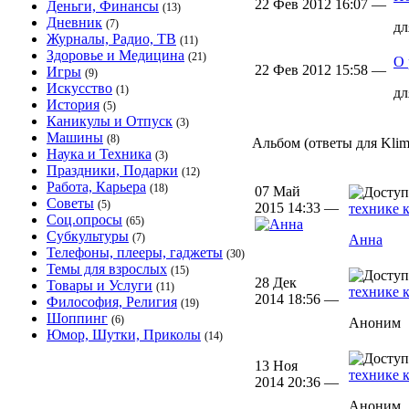
22 Фев 2012 16:07 —
Деньги, Финансы
(13)
Дневник
(7)
д
Журналы, Радио, ТВ
(11)
Здоровье и Медицина
(21)
О 
22 Фев 2012 15:58 —
Игры
(9)
Искусство
(1)
д
История
(5)
Каникулы и Отпуск
(3)
Машины
(8)
Альбом (ответы для Klima
Наука и Техника
(3)
Праздники, Подарки
(12)
Работа, Карьера
(18)
07 Май
Советы
(5)
2015 14:33 —
технике 
Соц.опросы
(65)
Субкультуры
(7)
Анна
Телефоны, плееры, гаджеты
(30)
Темы для взрослых
(15)
28 Дек
Товары и Услуги
(11)
технике 
2014 18:56 —
Философия, Религия
(19)
Шоппинг
(6)
Аноним
Юмор, Шутки, Приколы
(14)
13 Ноя
технике 
2014 20:36 —
Аноним