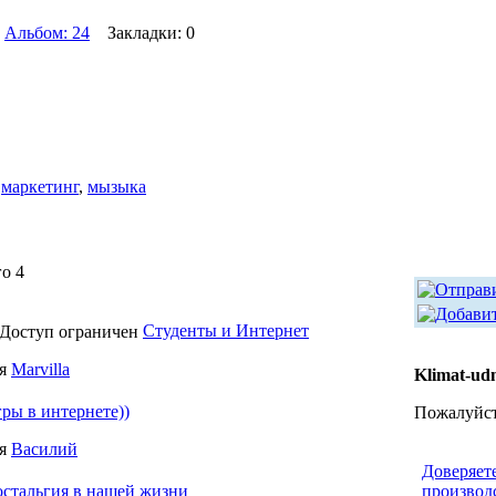
Альбом: 24
Закладки: 0
,
маркетинг
,
мызыка
го 4
Студенты и Интернет
ля
Marvilla
Klimat-ud
ры в интернете))
Пожалуйст
ля
Василий
Доверяет
стальгия в нашей жизни
производ