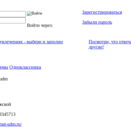
Зарегистрироваться
Забыли пароль
Войти через:
 увлечениях - выбери и заполни
Посмотри, что отвeч
другие!
Темы
Одноклассники
-udm
жской
8345713
limat-udm.ru/