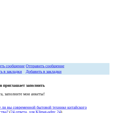
Отправить сообщение
Добавить в закладки
m приглашает заполнить
а, заполните мои анкеты!
е ли вы современной бытовой технике китайского
ства?
(
24 ответа
,
для Klimat-udm: 24
)