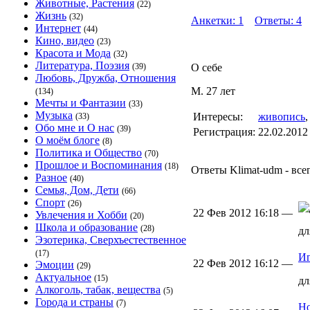
Животные, Растения
(22)
Жизнь
(32)
Анкетки: 1
Ответы: 4
Интернет
(44)
Кино, видео
(23)
Красота и Мода
(32)
Литература, Поэзия
(39)
О себе
Любовь, Дружба, Отношения
М. 27 лет
(134)
Мечты и Фантазии
(33)
Музыка
Интересы:
живопись
(33)
Обо мне и О нас
(39)
Регистрация:
22.02.2012
О моём блоге
(8)
Политика и Общество
(70)
Прошлое и Воспоминания
(18)
Ответы Klimat-udm - все
Разное
(40)
Семья, Дом, Дети
(66)
Спорт
(26)
22 Фев 2012 16:18 —
Увлечения и Хобби
(20)
Школа и образование
(28)
д
Эзотерика, Сверхъестественное
(17)
Иг
22 Фев 2012 16:12 —
Эмоции
(29)
Актуальное
(15)
д
Алкоголь, табак, вещества
(5)
Города и страны
(7)
Но