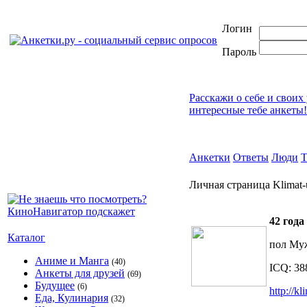
Логин
Пароль
Расскажи о себе и своих
интересные тебе анкеты!
Анкетки
Ответы
Люди
Личная страница Klimat
42 года
Каталог
пол Му
Аниме и Манга
(40)
ICQ: 38
Анкеты для друзей
(69)
Будущее
(6)
http://k
Еда, Кулинария
(32)