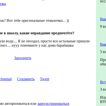
ис
изка
Ваш
рок? Вот тебе оригинальные отмазочки... ))
9 в
е в школу, какие оправдание предпочтёте?
и воду..., Я не опоздал, просто все остальные пришли
Вак
енел.... нууу понемаите у нас дома барабашка
5 в
Заполнить
Про
общ
Сохранить
Tweet
Вст
3 в
Изу
ВТ
мо авторизоваться или
зарегистрироваться