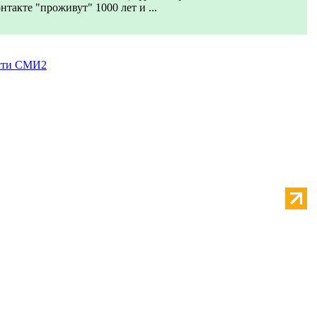
нтакте "проживут" 1000 лет и ...
сти СМИ2