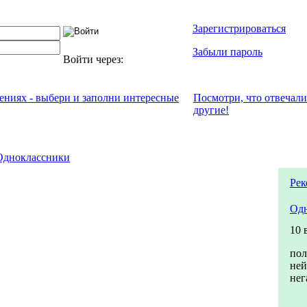
Зарегистрироваться
Забыли пароль
Войти через:
чениях - выбери и заполни интересные
Посмотри, что отвeчали
другие!
Одноклассники
Рек
Одн
10 
пол
ней
нег