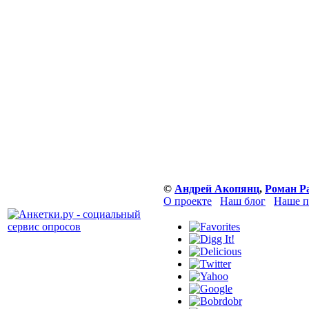
©
Андрей Акопянц
,
Роман Р
О проекте
Наш блог
Наше п