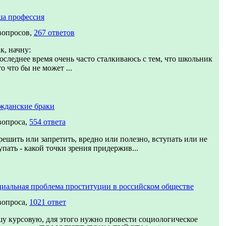
а профессия
вопросов,
267 ответов
к, начну:
оследнее время очень часто сталкиваюсь с тем, что школьник
то что бы не может ...
жданские браки
вопроса,
554 ответа
решить или запретить, вредно или полезно, вступать или не
упать - какой точки зрения придержив...
иальная проблема проституции в российском обществе
вопроса,
1021 ответ
у курсовую, для этого нужно провести социологическое