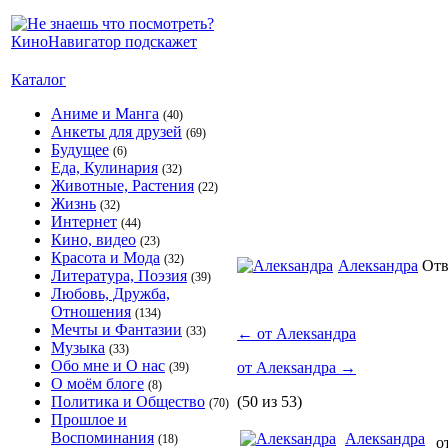
Каталог
Аниме и Манга
(40)
Анкеты для друзей
(69)
Будущее
(6)
Еда, Кулинария
(32)
Животные, Растения
(22)
Жизнь
(32)
Интернет
(44)
Кино, видео
(23)
Красота и Мода
(32)
Алекsандра
Отв
Литература, Поэзия
(39)
Любовь, Дружба,
Отношения
(134)
Мечты и Фантазии
(33)
←
от Алекsандра
Музыка
(33)
Обо мне и О нас
от Алекsандра
→
(39)
О моём блоге
(8)
Политика и Общество
(50 из 53)
(70)
Прошлое и
Воспоминания
Алекsандра
(18)
от