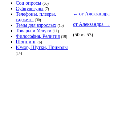
Соц.опросы
(65)
Субкультуры
(7)
←
от Алекsандра
Телефоны, плееры,
гаджеты
(30)
от Алекsандра
→
Темы для взрослых
(15)
Товары и Услуги
(11)
(50 из 53)
Философия, Религия
(19)
Шоппинг
(6)
Юмор, Шутки, Приколы
(14)