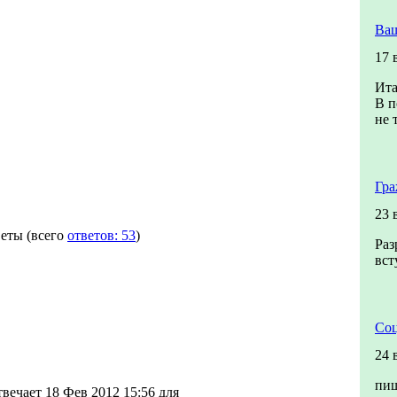
Ваш
17 
Ита
В п
не 
Гра
23 
еты
(всего
ответов: 53
)
Раз
вст
Соц
24 
пиш
вечает 18 Фев 2012 15:56 для