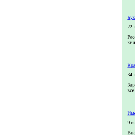
Бук
22 
Рас
кни
Кра
34 
Здр
все
Име
9 в
Впо