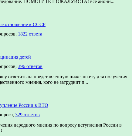
следование. ПОМОГИТЕ ПОЖАЛУЙСТА! всё анони...
е отношение к СССР
опросов,
1822 ответа
цинация детей
опросов,
396 ответов
шу ответить на представленную ниже анкету для получения
ественного мнения, кого не затруднит п...
упление России в ВТО
опроса,
329 ответов
чения народного мнения по вопросу вступления России в
О