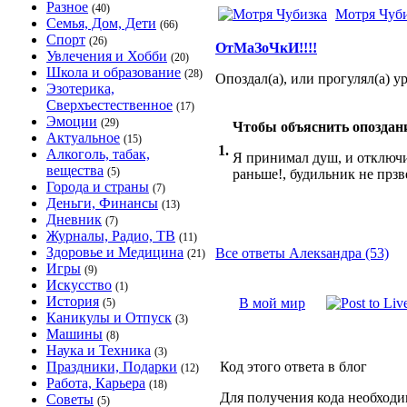
Разное
(40)
Мотря Чуб
Семья, Дом, Дети
(66)
Спорт
(26)
ОтМаЗоЧкИ!!!!
Увлечения и Хобби
(20)
Школа и образование
(28)
Опоздал(а), или прогулял(а) у
Эзотерика,
Сверхъестественное
(17)
Эмоции
(29)
Чтобы объяснить опоздани
Актуальное
(15)
1.
Алкоголь, табак,
Я принимал душ, и отключил
вещества
(5)
раньше!, будильник не прзв
Города и страны
(7)
Деньги, Финансы
(13)
Дневник
(7)
Журналы, Радио, ТВ
(11)
Здоровье и Медицина
Все ответы Алекsандра (53)
(21)
Игры
(9)
Искусство
(1)
История
В мой мир
(5)
Каникулы и Отпуск
(3)
Машины
(8)
Наука и Техника
(3)
Праздники, Подарки
Код этого ответа в блог
(12)
Работа, Карьера
(18)
Для получения кода необходи
Советы
(5)