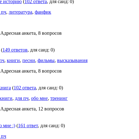
не историю
(
102 ответа
, для саид: 0)
 пч
,
литература
,
фанфик
 Адресная анкета, 8 вопросов
(
149 ответов
, для саид: 0)
пч
,
книги
,
песни
,
фильмы
,
высказывания
 Адресная анкета, 8 вопросов
книга
(
102 ответа
, для саид: 0)
книги
,
для пч
,
обо мне
,
тренинг
 Адресная анкета, 12 вопросов
 мне :)
(
161 ответ
, для саид: 0)
 пч