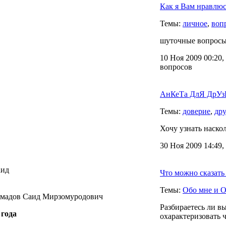
Как я Вам нравлюс
Темы:
личное
,
воп
шуточные вопросы 
10 Ноя 2009 00:20,
вопросов
АнКеТа ДлЯ ДрУзЕ
Темы:
доверие
,
дру
Хочу узнать наско
30 Ноя 2009 14:49,
аид
Что можно сказать
Темы:
Обо мне и О
мадов Саид Мирзомуродович
Разбираетесь ли в
 года
охарактеризовать ч