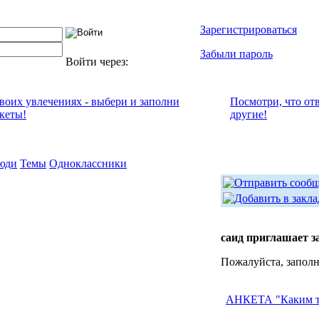
Зарегистрироваться
Забыли пароль
Войти через:
своих увлечениях - выбери и заполни
Посмотри, что от
кеты!
другие!
юди
Темы
Одноклассники
саид приглашает з
Пожалуйста, заполн
АНКЕТА "Каким т