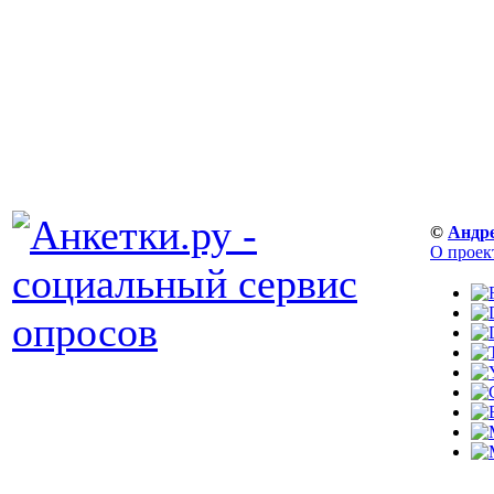
©
Андр
О проек