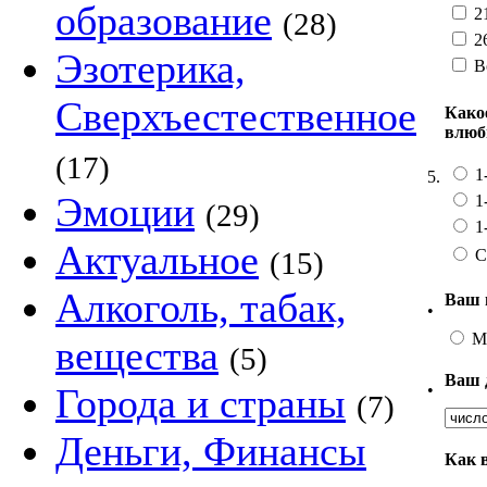
образование
21
(28)
26
Эзотерика,
В
Сверхъестественное
Како
влюб
(17)
1
5.
Эмоции
1
(29)
1
Актуальное
С
(15)
Алкоголь, табак,
Ваш 
•
М
вещества
(5)
Ваш 
•
Города и страны
(7)
Деньги, Финансы
Как 