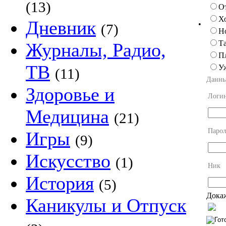
(13)
О
Х
Дневник
•
(7)
Н
Та
Журналы, Радио,
П
ТВ
У
(11)
Данны
Здоровье и
Логи
Медицина
(21)
Парол
Игры
(9)
Искусство
(1)
Ник
История
(5)
Докаж
Каникулы и Отпуск