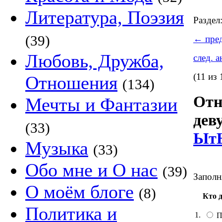
Литература, Поэзия
Раздел
(39)
←
пред
Любовь, Дружба,
след. 
(11 из 
Отношения
(134)
Отн
Мечты и Фантазии
дев
(33)
ЫтЬ
Музыка
(33)
Обо мне и О нас
(39)
Заполн
О моём блоге
(8)
Кто 
Политика и
1.
П