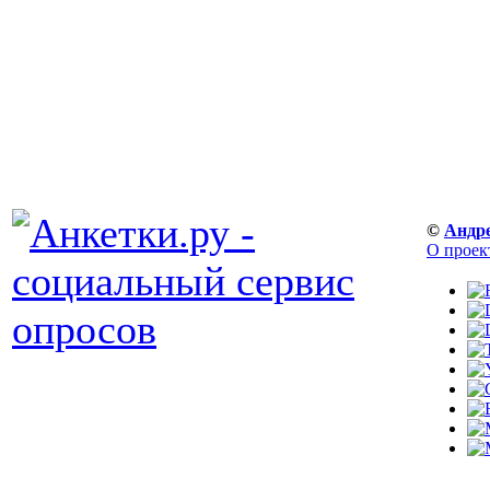
©
Андр
О проек