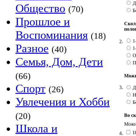
Д
Общество
(70)
Б
Прошлое и
Скол
поло
Воспоминания
(18)
1
2.
Разное
(40)
1
О
Семья, Дом, Дети
П
(66)
Можн
Спорт
(26)
3.
Д
Н
Увлечения и Хобби
Б
(20)
Во с
Можно
Школа и
18
4.