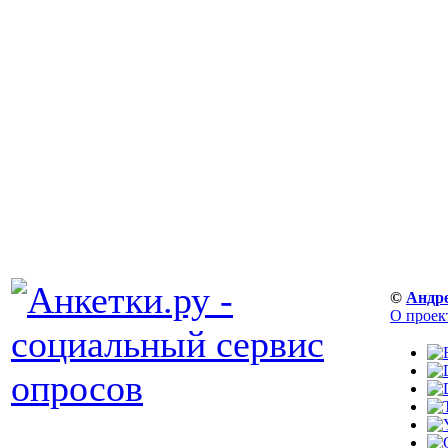
©
Андр
О проек