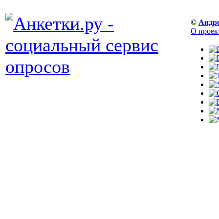
©
Андр
О проек