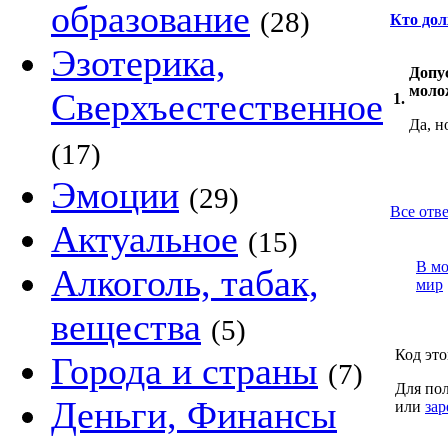
образование
(28)
Кто до
Эзотерика,
Допу
моло
Сверхъестественное
1.
Да, н
(17)
Эмоции
(29)
Все отве
Актуальное
(15)
В м
Алкоголь, табак,
мир
вещества
(5)
Код это
Города и страны
(7)
Для пол
Деньги, Финансы
или
зар