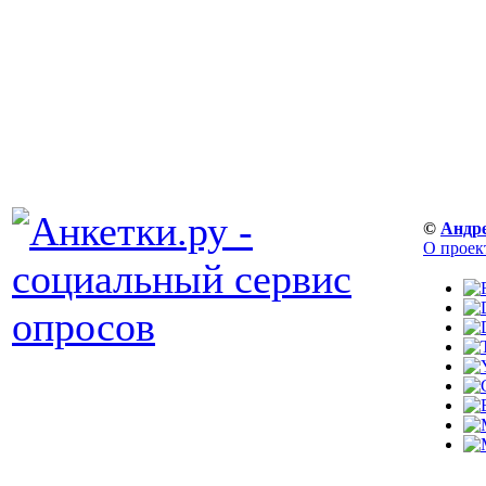
©
Андр
О проек