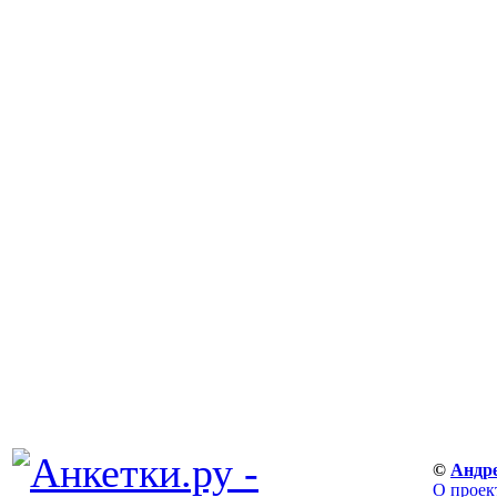
©
Андр
О проек