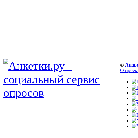
©
Андр
О проек