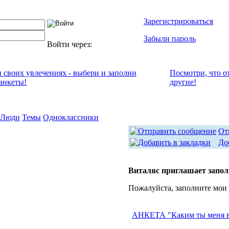
Зарегистрироваться
Забыли пароль
Войти через:
и своих увлечениях - выбери и заполни
Посмотри, что о
анкеты!
другие!
Люди
Темы
Одноклассники
От
До
Виталяс приглашает запо
Пожалуйста, заполните мои
АНКЕТА "Каким ты меня 