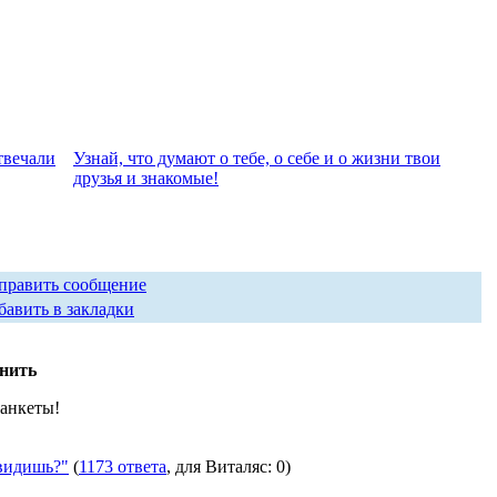
твeчали
Узнай, что думают о тебе, о себе и о жизни твои
друзья и знакомые!
править сообщение
бавить в закладки
лнить
 анкеты!
видишь?"
(
1173 ответа
, для Виталяс: 0)