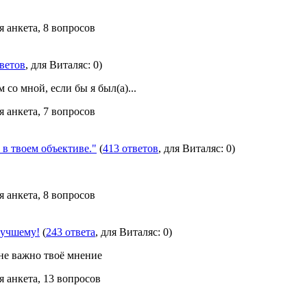
я анкета, 8 вопросов
тветов
, для Виталяс: 0)
 со мной, если бы я был(а)...
я анкета, 7 вопросов
 твоем объективе."
(
413 ответов
, для Виталяс: 0)
я анкета, 8 вопросов
лучшему!
(
243 ответа
, для Виталяс: 0)
не важно твоё мнение
я анкета, 13 вопросов