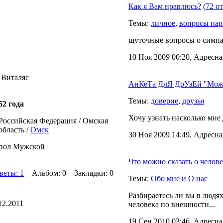
Как я Вам нравлюсь?
(
72 о
Темы:
личное
,
вопросы пар
шуточные вопросы о симпат
10 Ноя 2009 00:20, Адресна
 Виталяс
АнКеТа ДлЯ ДрУзЕй "Можн
Темы:
доверие
,
друзья
52 года
Хочу узнать насколько мне
Российская Федерация / Омская
область /
Омск
30 Ноя 2009 14:49, Адресна
пол Мужской
Что можно сказать о челов
веты: 1
Альбом: 0 Закладки: 0
Темы:
Обо мне и О нас
Разбираетесь ли вы в людя
12.2011
человека по внешности...
19 Сен 2010 03:46, Адресна