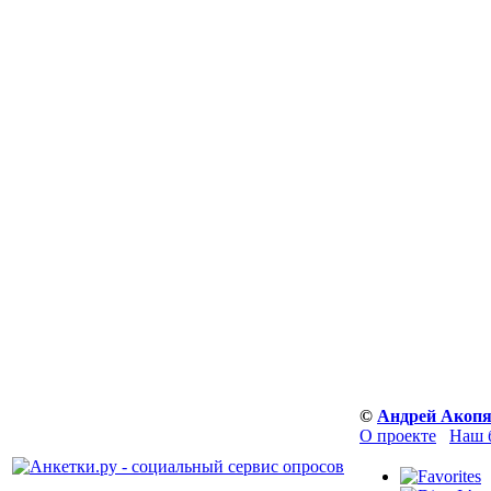
©
Андрей Акоп
О проекте
Наш 