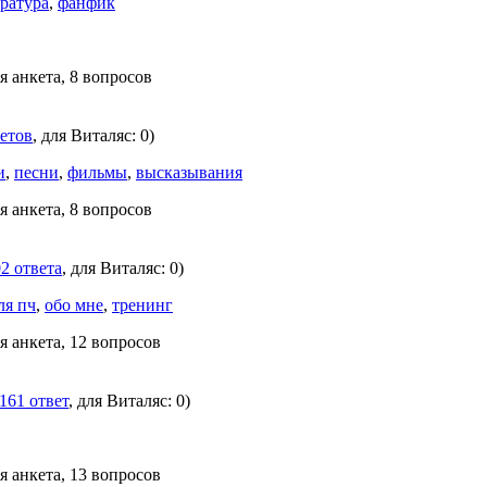
ратура
,
фанфик
я анкета, 8 вопросов
ветов
, для Виталяс: 0)
и
,
песни
,
фильмы
,
высказывания
я анкета, 8 вопросов
2 ответа
, для Виталяс: 0)
ля пч
,
обо мне
,
тренинг
я анкета, 12 вопросов
161 ответ
, для Виталяс: 0)
я анкета, 13 вопросов