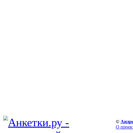
©
Андр
О проек