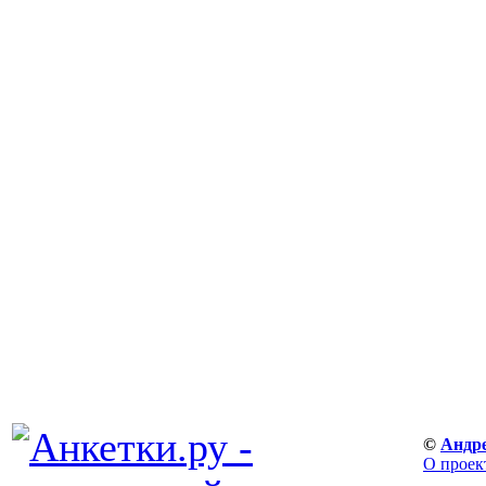
©
Андр
О проек