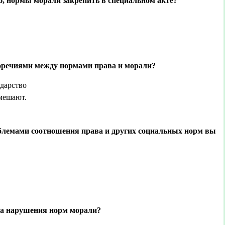
, нормы морали закрепить в специальном акте?
воречиями между нормами права и морали?
ударство
 мешают.
облемами соотношения права и других социальных норм вы
за нарушения норм морали?