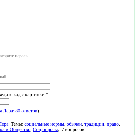
вторите пароль
mail
ведите код с картинки
*
я Лера: 80 ответов
)
Лера
,
Темы:
социальные нормы
,
обычаи
,
традиции
,
право
,
ка и Общество
,
Соц.опросы
,
7 вопросов