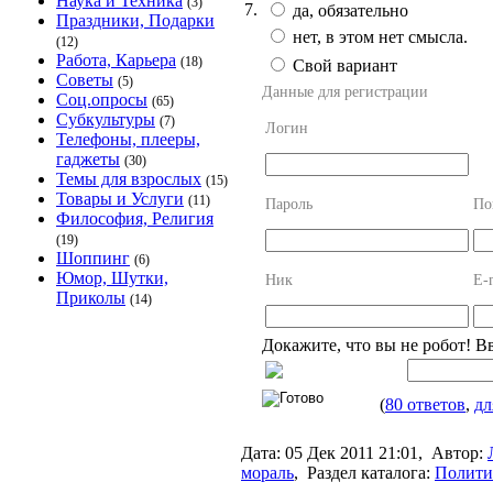
Наука и Техника
(3)
7.
да, обязательно
Праздники, Подарки
нет, в этом нет смысла.
(12)
Работа, Карьера
(18)
Свой вариант
Советы
(5)
Данные для регистрации
Соц.опросы
(65)
Субкультуры
(7)
Логин
Телефоны, плееры,
гаджеты
(30)
Темы для взрослых
(15)
Товары и Услуги
(11)
Пароль
По
Философия, Религия
(19)
Шоппинг
(6)
Юмор, Шутки,
Ник
E-
Приколы
(14)
Докажите, что вы не робот! В
(
80 ответов
,
дл
Дата:
05 Дек 2011 21:01,
Автор:
мораль
,
Раздел каталога:
Полити