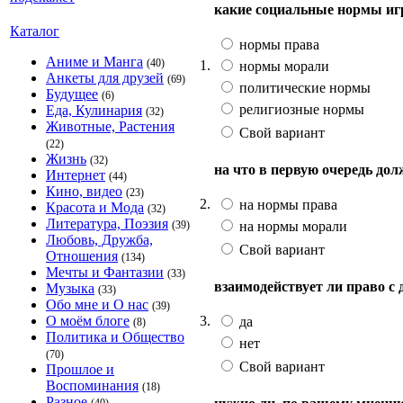
какие социальные нормы и
Каталог
нормы права
Аниме и Манга
(40)
1.
нормы морали
Анкеты для друзей
(69)
политические нормы
Будущее
(6)
религиозные нормы
Еда, Кулинария
(32)
Животные, Растения
Свой вариант
(22)
Жизнь
(32)
на что в первую очередь дол
Интернет
(44)
Кино, видео
(23)
2.
на нормы права
Красота и Мода
(32)
Литература, Поэзия
на нормы морали
(39)
Любовь, Дружба,
Свой вариант
Отношения
(134)
Мечты и Фантазии
(33)
взаимодействует ли право 
Музыка
(33)
Обо мне и О нас
(39)
3.
О моём блоге
да
(8)
Политика и Общество
нет
(70)
Свой вариант
Прошлое и
Воспоминания
(18)
Разное