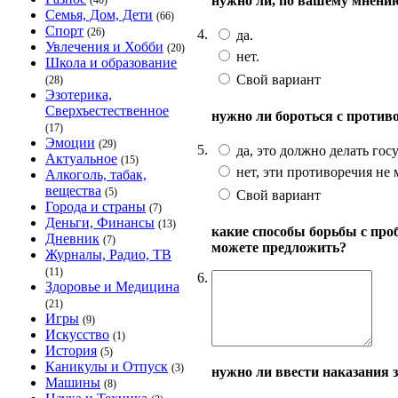
нужно ли, по вашему мнению
(40)
Семья, Дом, Дети
(66)
Спорт
(26)
4.
да.
Увлечения и Хобби
(20)
нет.
Школа и образование
Свой вариант
(28)
Эзотерика,
Сверхъестественное
нужно ли бороться с проти
(17)
Эмоции
(29)
5.
да, это должно делать гос
Актуальное
(15)
нет, эти противоречия не
Алкоголь, табак,
вещества
(5)
Свой вариант
Города и страны
(7)
Деньги, Финансы
(13)
какие способы борьбы с пр
Дневник
(7)
можете предложить?
Журналы, Радио, ТВ
(11)
6.
Здоровье и Медицина
(21)
Игры
(9)
Искусство
(1)
История
(5)
Каникулы и Отпуск
(3)
нужно ли ввести наказания 
Машины
(8)