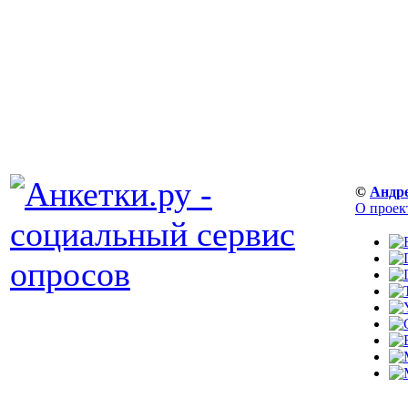
©
Андр
О проек