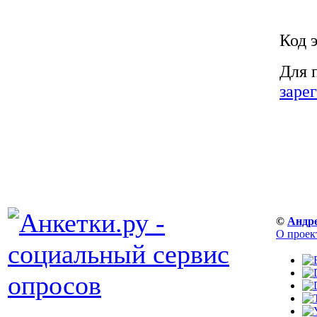
Код 
Для 
заре
©
Андр
О проек