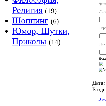
Данн
Религия
(19)
Лог
Шоппинг
(6)
Юмор, Шутки,
Пар
Приколы
(14)
Ник
Дока
Дата:
Разде
В м