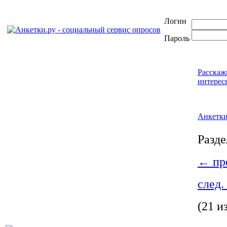
Логин
Пароль
Расскаж
интерес
Анкетк
Разде
←
пре
след.
(21 и