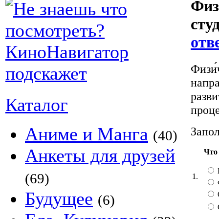
Физ
сту
отв
Физи́
напра
разви
Каталог
проце
Аниме и Манга
Запол
(40)
Анкеты для друзей
Что
(69)
1.
Будущее
(6)