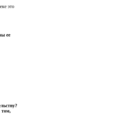
еке это
вы ее
ельству?
 том,