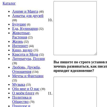
Каталог
Аниме и Манга
(40)
Анкеты для друзей
10.
(69)
Будущее
(6)
Еда, Кулинария
(32)
Животные,
Растения
(22)
Жизнь
(32)
Интернет
(44)
Кино, видео
(23)
Красота и Мода
(32)
Литература, Поэзия
Вы пишете по строго установле
(39)
хочешь развиваться, как писат
Любовь, Дружба,
приходит вдохновение?
Отношения
(134)
Мечты и Фантазии
(33)
Музыка
(33)
Обо мне и О нас
(39)
О моём блоге
11.
(8)
Политика и
Общество
(70)
Прошлое и