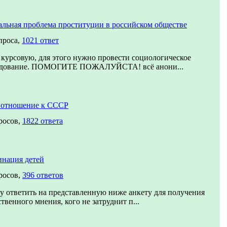
льная проблема проституции в российском обществе
проса,
1021 ответ
курсовую, для этого нужно провести социологическое
едование. ПОМОГИТЕ ПОЖАЛУЙСТА! всё анони...
 отношение к СССР
росов,
1822 ответа
нация детей
росов,
396 ответов
 ответить на представленную ниже анкету для получения
твенного мнения, кого не затруднит п...