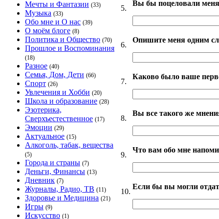
Вы бы поцеловали мен
Мечты и Фантазии
(33)
5.
Музыка
(33)
Обо мне и О нас
(39)
О моём блоге
(8)
Политика и Общество
Опишите меня одним сл
(70)
6.
Прошлое и Воспоминания
(18)
Разное
(40)
Семья, Дом, Дети
(66)
Каково было ваше перво
7.
Спорт
(26)
Увлечения и Хобби
(20)
Школа и образование
(28)
Эзотерика,
Вы все такого же мнени
8.
Сверхъестественное
(17)
Эмоции
(29)
Актуальное
(15)
Алкоголь, табак, вещества
Что вам обо мне напоми
9.
(5)
Города и страны
(7)
Деньги, Финансы
(13)
Дневник
(7)
Если бы вы могли отдат
Журналы, Радио, ТВ
(11)
10.
Здоровье и Медицина
(21)
Игры
(9)
Искусство
(1)