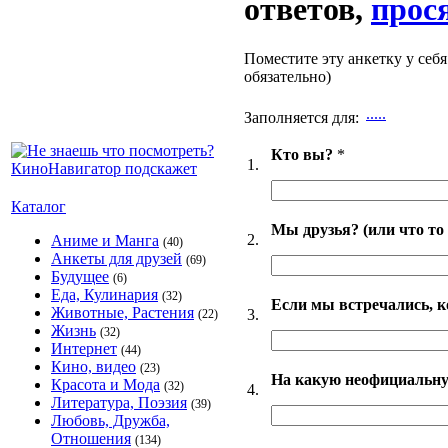
ответов,
прос
Поместите эту анкетку у себя
обязательно)
.....
Заполняется для:
Кто вы?
*
1.
Каталог
Мы друзья? (или что то
2.
Аниме и Манга
(40)
Анкеты для друзей
(69)
Будущее
(6)
Еда, Кулинария
(32)
Если мы встречались, к
Животные, Растения
3.
(22)
Жизнь
(32)
Интернет
(44)
Кино, видео
(23)
На какую неофициальную
Красота и Мода
(32)
4.
Литература, Поэзия
(39)
Любовь, Дружба,
Отношения
(134)