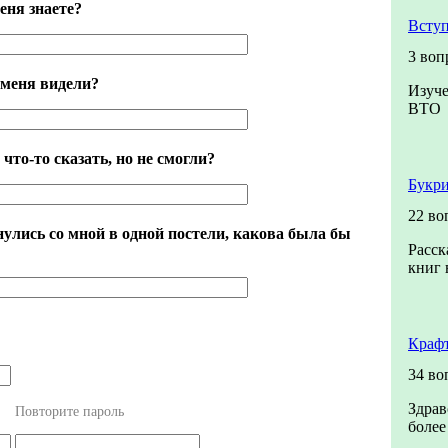
еня знаете?
Вступ
3 воп
 меня видели?
Изуче
ВТО
 что-то сказать, но не смогли?
Букри
22 во
улись со мной в одной постели, какова была бы
Расск
книг 
Краф
34 во
Здрав
Повторите пароль
более