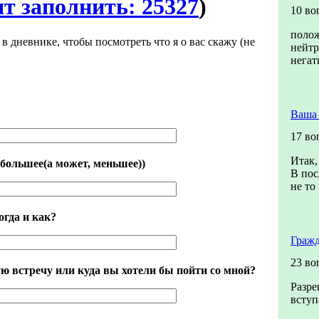
ят заполнить: 25327
)
10 во
поло
 в дневнике, чтобы посмотреть что я о вас скажу (не
нейтр
негат
Ваша
17 во
Итак,
 большее(а может, меньшее))
В пос
не то
огда и как?
Гражд
23 во
 встречу или куда вы хотели бы пойти со мной?
Разре
вступ