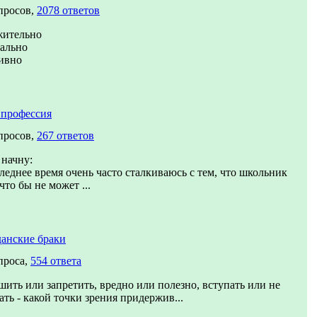
просов,
2078 ответов
жительно
ально
ивно
 профессия
просов,
267 ответов
 начну:
леднее время очень часто сталкиваюсь с тем, что школьник
 что бы не может ...
анские браки
проса,
554 ответа
шить или запретить, вредно или полезно, вступать или не
ать - какой точки зрения придержив...