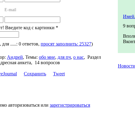
E-mail
Имейл
9 воп
от! Введите код с картинки
*
Вполн
Вконт
, для .....: 0 ответов,
просят заполнить: 25327
)
ор:
Андрей
,
Темы:
обо мне
,
для пч
,
о нас
,
Раздел
дресная анкета, 14 вопросов
Новост
Сохранить
Tweet
имо авторизоваться или
зарегистрироваться