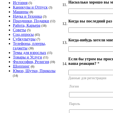
Насколько хорошо вы м
История
(5)
11.
Каникулы и Отпуск
(3)
Машины
(8)
Наука и Техника
(3)
Праздники, Подарки
Когда вы последний раз
(12)
12.
Работа, Карьера
(18)
Советы
(5)
Соц.опросы
(65)
Субкультуры
(7)
Когда-нибудь хотели мне
13.
Телефоны, плееры,
гаджеты
(30)
Темы для взрослых
(15)
Товары и Услуги
(11)
Если бы утром вы просн
Философия, Религия
(19)
ваша реакция?
*
14.
Шоппинг
(6)
Юмор, Шутки, Приколы
(14)
Данные для регистрации
Логин
Пароль