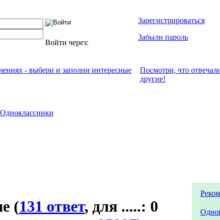
Зарегистрироваться
Забыли пароль
Войти через:
ечениях - выбери и заполни интересные
Посмотри, что отвeчал
другие!
Одноклассники
Реком
не
(
131 ответ
, для .....: 0
Одно