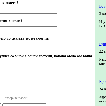
ня знаете?
Вст
3 в
меня видели?
Изу
ВТ
что-то сказать, но не смогли?
Бук
22 
улись со мной в одной постели, какова была бы ваша
Рас
книг
Кра
34 
Здр
Повторите пароль
все 