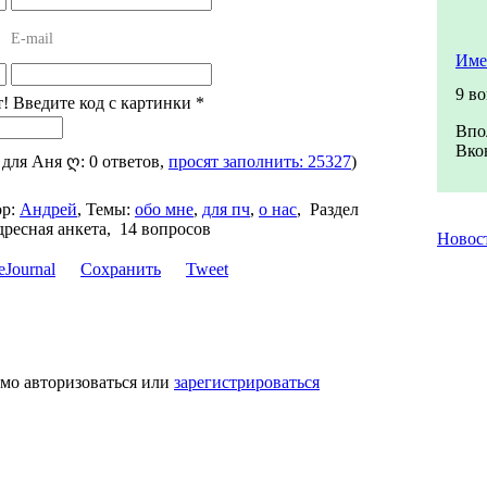
E-mail
Име
9 в
т! Введите код с картинки
*
Впо
Вкон
, для Аня ღ: 0 ответов,
просят заполнить: 25327
)
р:
Андрей
,
Темы:
обо мне
,
для пч
,
о нас
,
Раздел
ресная анкета, 14 вопросов
Новос
Сохранить
Tweet
имо авторизоваться или
зарегистрироваться