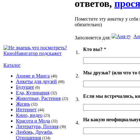
ответов,
прося
Поместите эту анкетку у себя 
обязательно)
Ан
Заполняется для:
Кто вы?
*
1.
Каталог
Мы друзья? (или что то 
2.
Аниме и Манга
(40)
Анкеты для друзей
(69)
Будущее
(6)
Еда, Кулинария
(32)
Если мы встречались, ко
Животные, Растения
3.
(22)
Жизнь
(32)
Интернет
(44)
Кино, видео
(23)
На какую неофициальную
Красота и Мода
(32)
4.
Литература, Поэзия
(39)
Любовь, Дружба,
Отношения
(134)