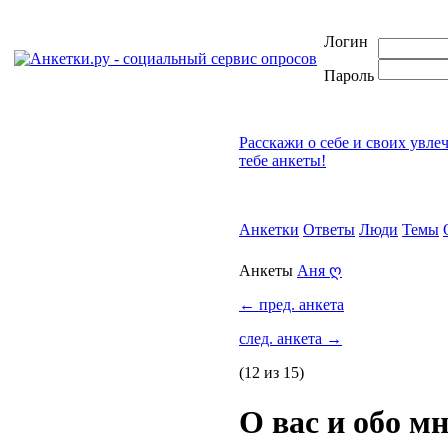
Логин
Пароль
Расскажи о себе и своих увле
тебе анкеты!
Анкетки
Ответы
Люди
Темы
Анкеты
Аня ღ
←
пред. анкета
след. анкета
→
(12 из 15)
О вас и обо м