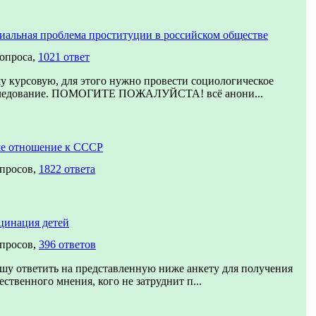
иальная проблема проституции в российском обществе
вопроса,
1021 ответ
у курсовую, для этого нужно провести социологическое
ледование. ПОМОГИТЕ ПОЖАЛУЙСТА! всё анони...
е отношение к СССР
опросов,
1822 ответа
цинация детей
опросов,
396 ответов
шу ответить на представленную ниже анкету для получения
ственного мнения, кого не затруднит п...