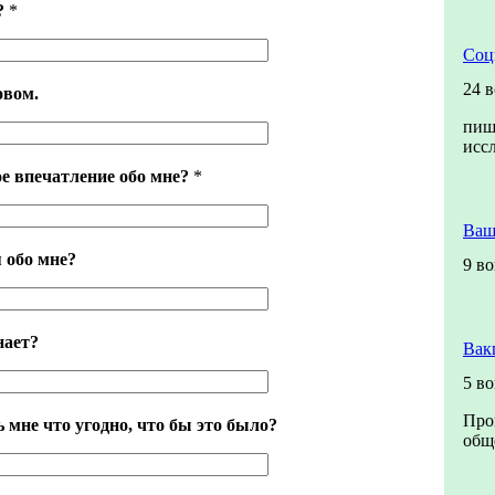
?
*
Соц
24 
овом.
пиш
исс
е впечатление обо мне?
*
Ваш
 обо мне?
9 в
нает?
Вак
5 в
Про
 мне что угодно, что бы это было?
обще