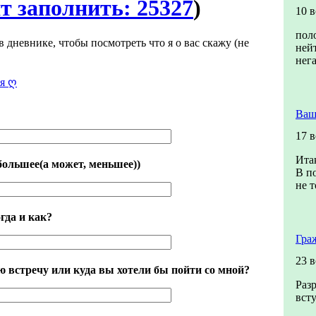
т заполнить: 25327
)
10 
пол
в дневнике, чтобы посмотреть что я о вас скажу (не
ней
нег
я ღ
Ваш
17 
Итак
большее(а может, меньшее))
В п
не т
гда и как?
Гра
23 
 встречу или куда вы хотели бы пойти со мной?
Раз
всту