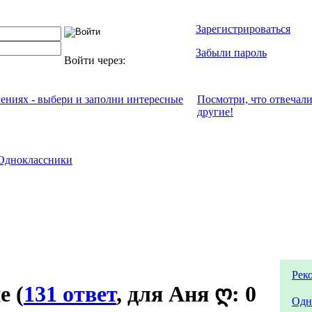
Зарегистрироваться
Забыли пароль
Войти через:
чениях - выбери и заполни интересные
Посмотри, что отвeчал
другие!
Одноклассники
Рек
не
(
131 ответ
, для Аня ღ: 0
Одн