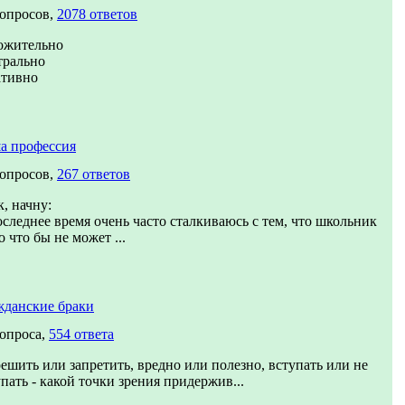
вопросов,
2078 ответов
ожительно
трально
ативно
а профессия
вопросов,
267 ответов
, начну:
оследнее время очень часто сталкиваюсь с тем, что школьник
о что бы не может ...
жданские браки
вопроса,
554 ответа
решить или запретить, вредно или полезно, вступать или не
пать - какой точки зрения придержив...