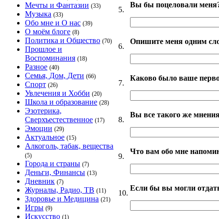
Вы бы поцеловали меня
Мечты и Фантазии
(33)
5.
Музыка
(33)
Обо мне и О нас
(39)
О моём блоге
(8)
Политика и Общество
Опишите меня одним сл
(70)
6.
Прошлое и
Воспоминания
(18)
Разное
(40)
Семья, Дом, Дети
(66)
Каково было ваше перво
7.
Спорт
(26)
Увлечения и Хобби
(20)
Школа и образование
(28)
Эзотерика,
Вы все такого же мнения
8.
Сверхъестественное
(17)
Эмоции
(29)
Актуальное
(15)
Алкоголь, табак, вещества
Что вам обо мне напоми
9.
(5)
Города и страны
(7)
Деньги, Финансы
(13)
Дневник
(7)
Если бы вы могли отдать
Журналы, Радио, ТВ
(11)
10.
Здоровье и Медицина
(21)
Игры
(9)
Искусство
(1)