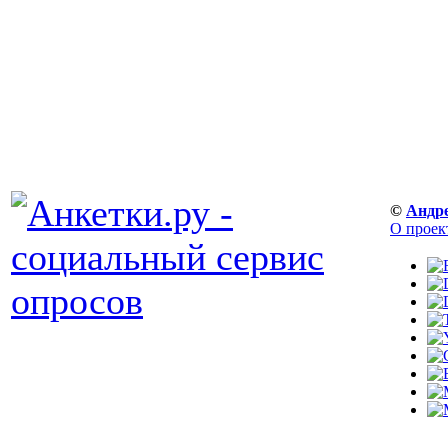
©
Андр
О проек