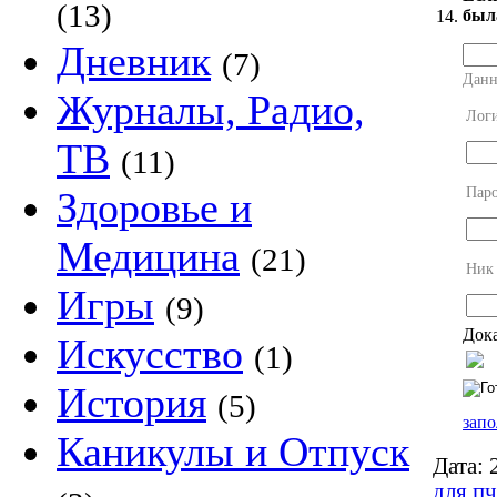
(13)
был
14.
Дневник
(7)
Данн
Журналы, Радио,
Лог
ТВ
(11)
Пар
Здоровье и
Медицина
(21)
Ник
Игры
(9)
Дока
Искусство
(1)
История
(5)
запо
Каникулы и Отпуск
Дата:
2
для пч