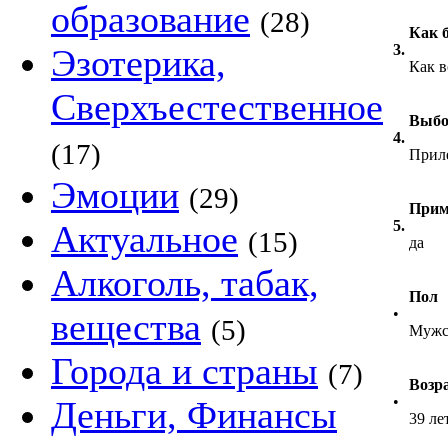
образование
(28)
Как 
3.
Эзотерика,
Как в
Сверхъестественное
Выбо
4.
(17)
Приле
Эмоции
(29)
Прим
5.
Актуальное
(15)
да
Алкоголь, табак,
Пол
•
вещества
(5)
Мужс
Города и страны
(7)
Возр
•
Деньги, Финансы
39 ле