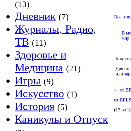
(13)
Дневник
(7)
Все отв
Журналы, Радио,
В м
ТВ
мир
(11)
Здоровье и
Код это
Медицина
(21)
Для пол
или
зар
Игры
(9)
Искусство
←
от B
(1)
от BEL
История
(5)
(17 из 1
Каникулы и Отпуск