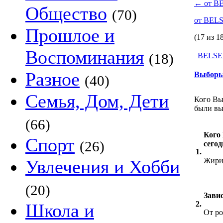
←
от B
Общество
(70)
от BEL
Прошлое и
(17 из 1
Воспоминания
(18)
BELSE
Разное
Выборы 
(40)
Семья, Дом, Дети
Кого Вы
были в
(66)
Кого
Спорт
(26)
сего
1.
Увлечения и Хобби
Жири
(20)
Зави
2.
Школа и
От ро