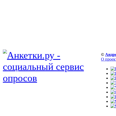
©
Андр
О проек