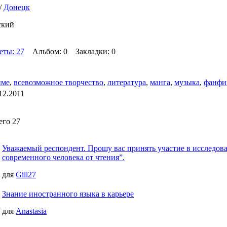
/
Донецк
ский
еты: 27
Альбом: 0 Закладки: 0
име
,
всевозможное творчество
,
литература
,
манга
,
музыка
,
фанфи
12.2011
его 27
Уважаемый респондент. Прошу вас принять участие в исследов
современного человека от чтения”.
для
Gill27
Знание иностранного языка в карьере
для
Anastasia