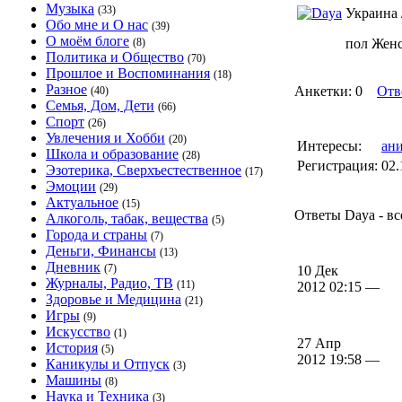
Музыка
(33)
Украина 
Обо мне и О нас
(39)
О моём блоге
(8)
пол Жен
Политика и Общество
(70)
Прошлое и Воспоминания
(18)
Разное
Анкетки: 0
Отв
(40)
Семья, Дом, Дети
(66)
Спорт
(26)
Увлечения и Хобби
(20)
Интересы:
ан
Школа и образование
(28)
Регистрация:
02.
Эзотерика, Сверхъестественное
(17)
Эмоции
(29)
Актуальное
(15)
Ответы Daya - вс
Алкоголь, табак, вещества
(5)
Города и страны
(7)
Деньги, Финансы
(13)
Дневник
(7)
10 Дек
Журналы, Радио, ТВ
(11)
2012 02:15 —
Здоровье и Медицина
(21)
Игры
(9)
Искусство
(1)
27 Апр
История
(5)
2012 19:58 —
Каникулы и Отпуск
(3)
Машины
(8)
Наука и Техника
(3)