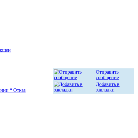
кшен
Отправить
сообщение
Добавить в
закладки
ании “ Отказ