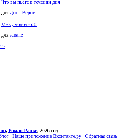
Что вы пьёте в течении дня
для
Дина Верни
Ммм, молочко!!!
для
sanane
 >>
янц
,
Роман Равве
,
2026 год.
блог
Наше приложение Вконтакте.ру
Обратная связь