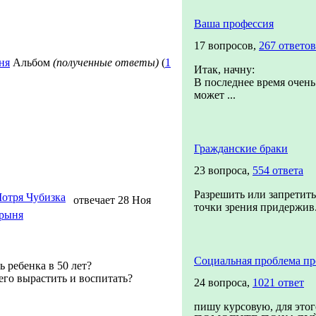
Ваша профессия
17 вопросов,
267 ответов
ня
Альбом
(полученные ответы)
(
1
Итак, начну:
В последнее время очень 
может ...
Гражданские браки
23 вопроса,
554 ответа
Разрешить или запретить,
отря Чубизка
отвечает 28 Ноя
точки зрения придержив.
рыня
Социальная проблема пр
 ребенка в 50 лет?
го вырастить и воспитать?
24 вопроса,
1021 ответ
пишу курсовую, для этог