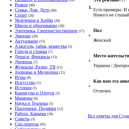
(18)
Разное
(40)
1.
Есть примеры. И 
Семья, Дом, Дети
(66)
Никого не слушай
Спорт
(26)
Увлечения и Хобби
(20)
Школа и образование
(28)
Пол
Эзотерика, Сверхъестественное
(17)
•
Эмоции
(29)
Женский
Актуальное
(15)
Алкоголь, табак, вещества
(5)
Города и страны
(7)
Место жительст
Деньги, Финансы
(13)
•
Дневник
(7)
Украина / Днепро
Журналы, Радио, ТВ
(11)
Здоровье и Медицина
(21)
Игры
(9)
Как вам эта анк
Искусство
(1)
•
История
(5)
Отлично
Каникулы и Отпуск
(3)
Машины
(8)
Наука и Техника
(3)
Праздники, Подарки
(12)
Работа, Карьера
(18)
Все ответы для Суда
Советы
(5)
Соц.опросы
(65)