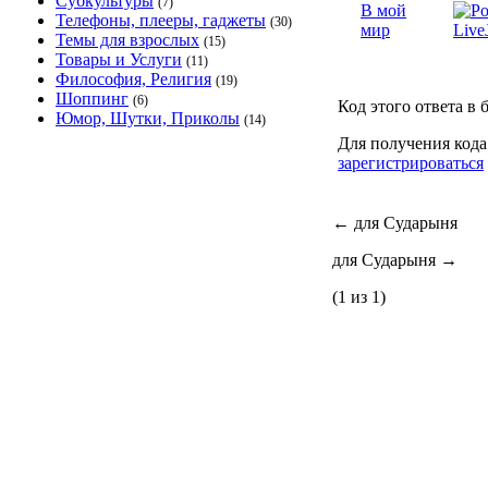
Субкультуры
(7)
В мой
Телефоны, плееры, гаджеты
(30)
мир
Темы для взрослых
(15)
Товары и Услуги
(11)
Философия, Религия
(19)
Шоппинг
(6)
Код этого ответа в 
Юмор, Шутки, Приколы
(14)
Для получения кода
зарегистрироваться
←
для Сударыня
для Сударыня
→
(1 из 1)