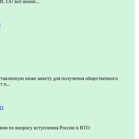
! всё анони...
Р
ставленную ниже анкету для получения общественного
 п...
ТО
ния по вопросу вступления России в ВТО