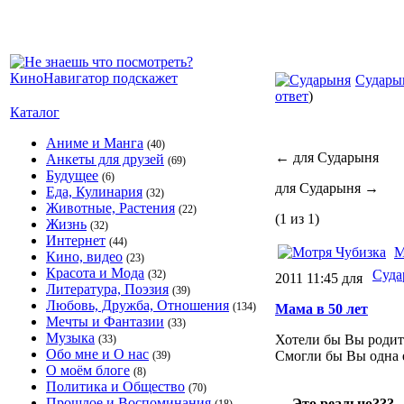
Судары
ответ
)
Каталог
Аниме и Манга
(40)
←
для Сударыня
Анкеты для друзей
(69)
Будущее
(6)
для Сударыня
→
Еда, Кулинария
(32)
Животные, Растения
(22)
(1 из 1)
Жизнь
(32)
Интернет
(44)
М
Кино, видео
(23)
Красота и Мода
Суда
(32)
2011 11:45 для
Литература, Поэзия
(39)
Любовь, Дружба, Отношения
(134)
Мама в 50 лет
Мечты и Фантазии
(33)
Музыка
Хотели бы Вы родить
(33)
Обо мне и О нас
Смогли бы Вы одна е
(39)
О моём блоге
(8)
Политика и Общество
(70)
Прошлое и Воспоминания
Это реально???