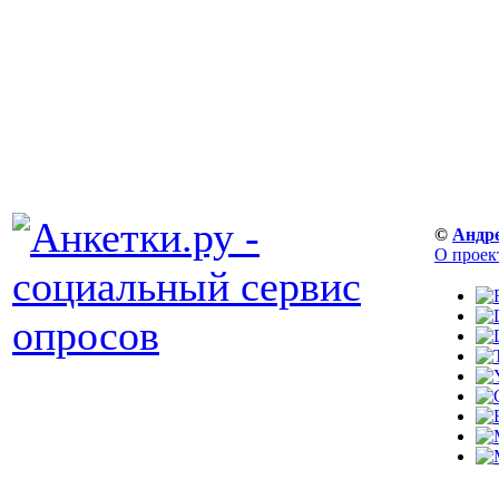
©
Андр
О проек