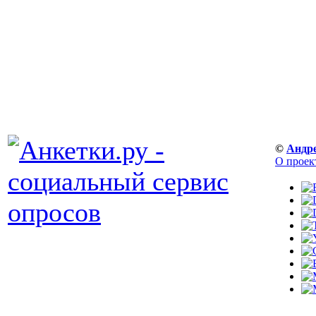
©
Андр
О проек