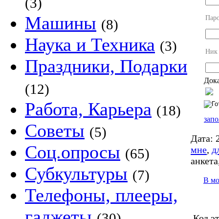
(3)
Машины
Пар
(8)
Наука и Техника
(3)
Ник
Праздники, Подарки
Дока
(12)
Работа, Карьера
(18)
запо
Советы
(5)
Дата:
2
Соц.опросы
мне
,
д
(65)
анкета
Субкультуры
(7)
В м
Телефоны, плееры,
гаджеты
(30)
Код э