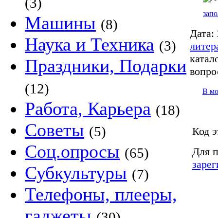
(3)
запо
Машины
(8)
Дата:
Наука и Техника
(3)
литер
катало
Праздники, Подарки
вопро
(12)
В м
Работа, Карьера
(18)
Советы
(5)
Код э
Соц.опросы
(65)
Для п
зарег
Субкультуры
(7)
Телефоны, плееры,
гаджеты
(30)