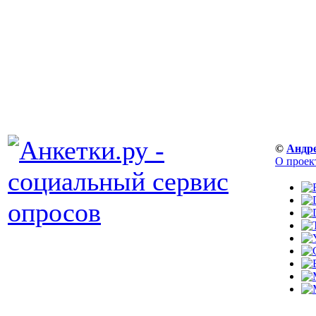
©
Андр
О проек