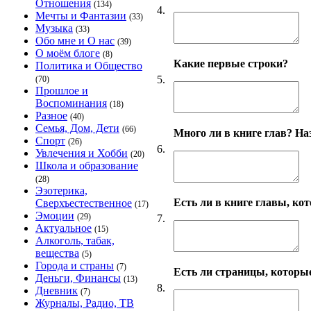
Отношения
(134)
4.
Мечты и Фантазии
(33)
Музыка
(33)
Обо мне и О нас
(39)
О моём блоге
(8)
Какие первые строки?
Политика и Общество
5.
(70)
Прошлое и
Воспоминания
(18)
Разное
(40)
Семья, Дом, Дети
(66)
Много ли в книге глав? На
Спорт
(26)
6.
Увлечения и Хобби
(20)
Школа и образование
(28)
Эзотерика,
Есть ли в книге главы, ко
Сверхъестественное
(17)
Эмоции
(29)
7.
Актуальное
(15)
Алкоголь, табак,
вещества
(5)
Города и страны
(7)
Есть ли страницы, которы
Деньги, Финансы
(13)
8.
Дневник
(7)
Журналы, Радио, ТВ