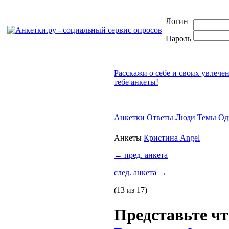
Логин
Пароль
Расскажи о себе и своих увлече
тебе анкеты!
Анкетки
Ответы
Люди
Темы
Од
Анкеты
Кристина Angel
←
пред. анкета
след. анкета
→
(13 из 17)
Представьте чт