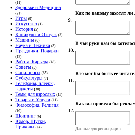
(11)
Здоровье и Медицина
Как по вашему захотят ли 
(21)
Игры
(9)
9.
Искусство
(1)
История
(5)
Каникулы и Отпуск
(3)
Машины
(8)
В чьи руки вам бы хотелос
Наука и Техника
(3)
10.
Праздники, Подарки
(12)
Работа, Карьера
(18)
Советы
(5)
Соц.опросы
Кто мог бы быть ее читат
(65)
Субкультуры
(7)
11.
Телефоны, плееры,
гаджеты
(30)
Темы для взрослых
(15)
Товары и Услуги
(11)
Как вы провели бы рекла
Философия, Религия
12.
(19)
Шоппинг
(6)
Юмор, Шутки,
Приколы
(14)
Данные для регистрации