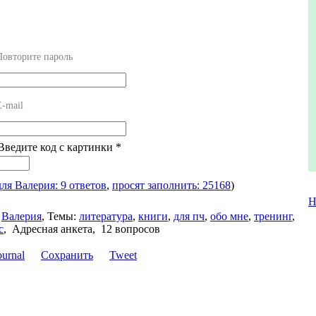
Повторите пароль
E-mail
 Введите код с картинки
*
для Валерия: 9 ответов
,
просят заполнить: 25168
)
Н
Валерия
,
Темы:
литература
,
книги
,
для пч
,
обо мне
,
тренинг
,
с
,
Адресная анкета, 12 вопросов
Сохранить
Tweet