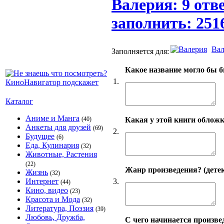
Валерия: 9 отв
заполнить: 251
Вал
Заполняется для:
Какое название могло бы б
1.
Каталог
Аниме и Манга
Какая у этой книги обложк
(40)
Анкеты для друзей
(69)
2.
Будущее
(6)
Еда, Кулинария
(32)
Животные, Растения
(22)
Жанр произведения? (детек
Жизнь
(32)
3.
Интернет
(44)
Кино, видео
(23)
Красота и Мода
(32)
Литература, Поэзия
(39)
Любовь, Дружба,
С чего начинается произве