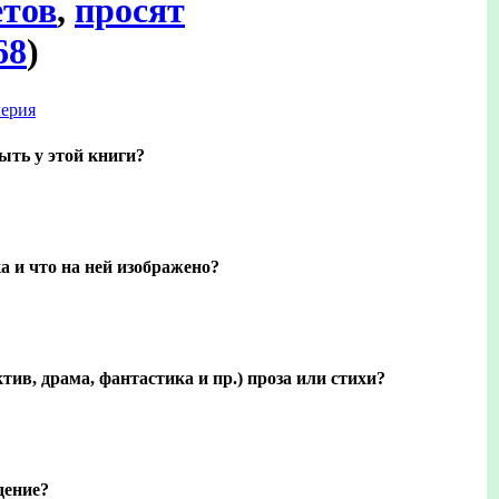
етов
,
просят
68
)
ерия
ыть у этой книги?
а и что на ней изображено?
тив, драма, фантастика и пр.) проза или стихи?
дение?