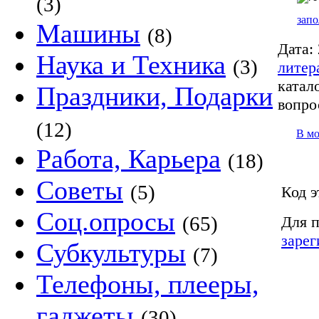
(3)
запо
Машины
(8)
Дата:
Наука и Техника
(3)
литер
катало
Праздники, Подарки
вопро
(12)
В м
Работа, Карьера
(18)
Советы
(5)
Код э
Соц.опросы
(65)
Для п
зарег
Субкультуры
(7)
Телефоны, плееры,
гаджеты
(30)