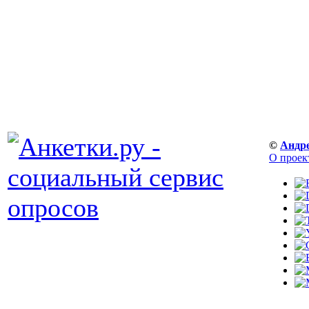
©
Андр
О проек