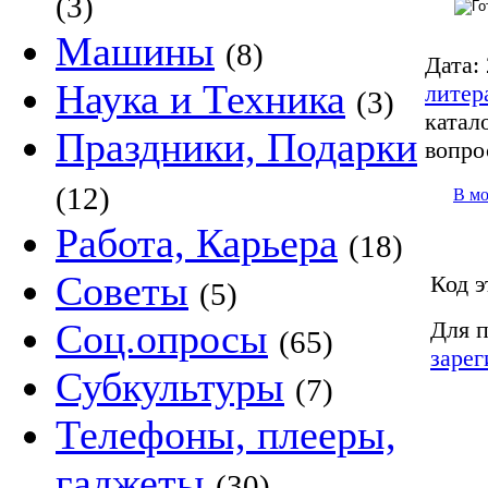
(3)
Машины
(8)
Дата:
Наука и Техника
литер
(3)
катало
Праздники, Подарки
вопро
(12)
В м
Работа, Карьера
(18)
Советы
Код э
(5)
Для п
Соц.опросы
(65)
зарег
Субкультуры
(7)
Телефоны, плееры,
гаджеты
(30)