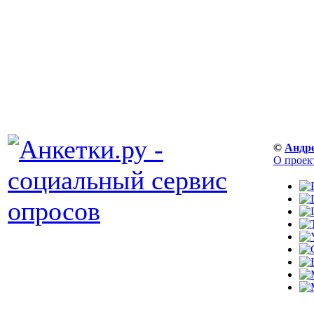
©
Андр
О проек