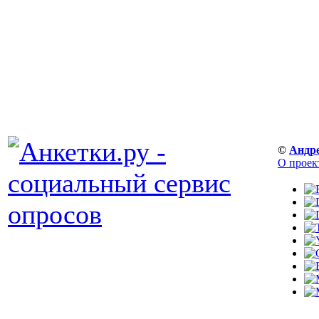
©
Андр
О проек