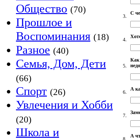
Общество
(70)
С че
3.
Прошлое и
Воспоминания
(18)
Хот
4.
Разное
(40)
Семья, Дом, Дети
Как
нед
5.
(66)
Спорт
А к
(26)
6.
Увлечения и Хобби
Зам
7.
(20)
Школа и
А ч
8.