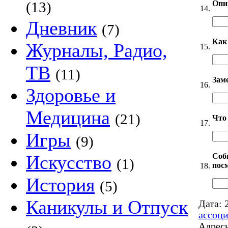
Опи
(13)
14.
Дневник
(7)
Как
Журналы, Радио,
15.
ТВ
(11)
Зам
16.
Здоровье и
Медицина
(21)
Что
17.
Игры
(9)
Соб
Искусство
(1)
посм
18.
История
(5)
Каникулы и Отпуск
Дата:
2
ассоц
Адресн