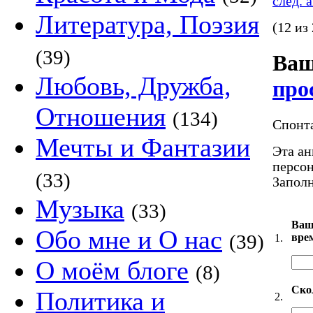
след. 
Литература, Поэзия
(12 из
(39)
Ваш
Любовь, Дружба,
про
Отношения
(134)
Спонт
Мечты и Фантазии
Эта ан
персон
(33)
Запол
Музыка
(33)
Ваш
Обо мне и О нас
(39)
вре
1.
О моём блоге
(8)
Ско
Политика и
2.