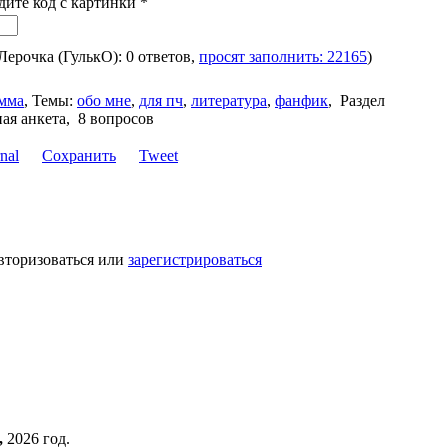
дите код с картинки
*
 Лерочка (ГулькО): 0 ответов,
просят заполнить: 22165
)
мма
,
Темы:
обо мне
,
для пч
,
литература
,
фанфик
,
Раздел
ая анкета, 8 вопросов
Сохранить
Tweet
вторизоваться или
зарегистрироваться
,
2026 год.