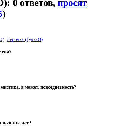
): 0 ответов,
просят
5
)
Лерочка (ГулькО)
меня?
 мистика, а может, повседневность?
лько мне лет?