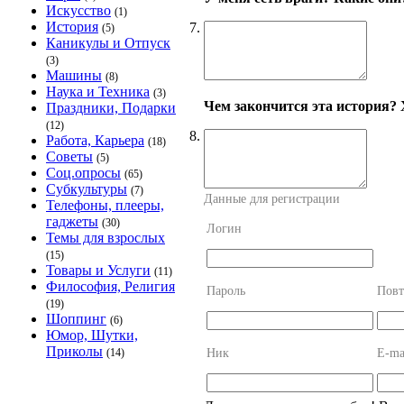
Искусство
(1)
История
7.
(5)
Каникулы и Отпуск
(3)
Машины
(8)
Наука и Техника
(3)
Чем закончится эта история? 
Праздники, Подарки
(12)
8.
Работа, Карьера
(18)
Советы
(5)
Соц.опросы
(65)
Субкультуры
(7)
Данные для регистрации
Телефоны, плееры,
гаджеты
(30)
Логин
Темы для взрослых
(15)
Товары и Услуги
(11)
Философия, Религия
Пароль
Повт
(19)
Шоппинг
(6)
Юмор, Шутки,
Приколы
Ник
E-ma
(14)