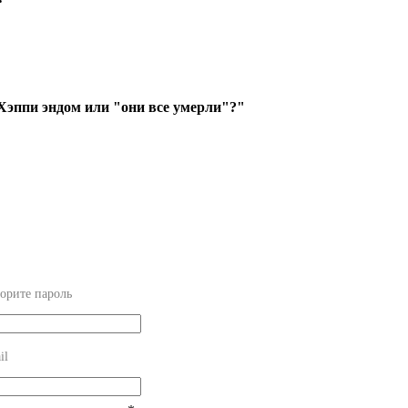
Хэппи эндом или "они все умерли"?"
орите пароль
il