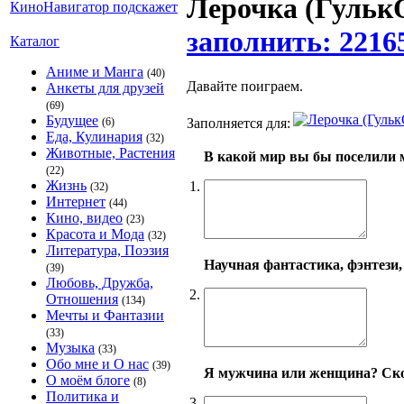
Лерочка (ГулькО
заполнить: 2216
Каталог
Аниме и Манга
(40)
Давайте поиграем.
Анкеты для друзей
(69)
Будущее
Заполняется для:
(6)
Еда, Кулинария
(32)
Животные, Растения
В какой мир вы бы поселили 
(22)
Жизнь
1.
(32)
Интернет
(44)
Кино, видео
(23)
Красота и Мода
(32)
Литература, Поэзия
Научная фантастика, фэнтези,
(39)
Любовь, Дружба,
2.
Отношения
(134)
Мечты и Фантазии
(33)
Музыка
(33)
Обо мне и О нас
(39)
Я мужчина или женщина? Ско
О моём блоге
(8)
Политика и
3.