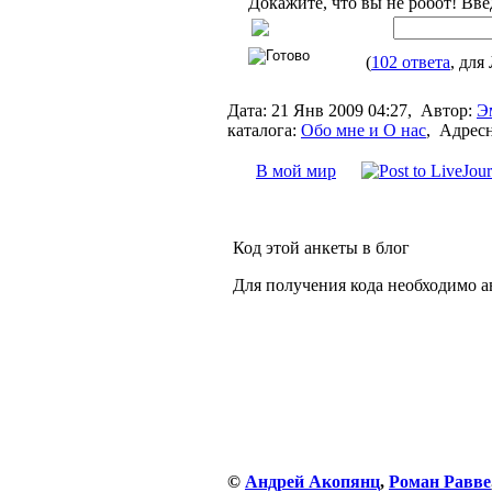
Докажите, что вы не робот! Вве
(
102 ответа
, для
Дата:
21 Янв 2009 04:27,
Автор:
Э
каталога:
Обо мне и О нас
,
Адресн
В мой мир
Код этой анкеты в блог
Для получения кода необходимо а
©
Андрей Акопянц
,
Роман Равве