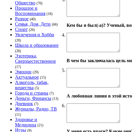
Общество
(70)
Прошлое и
Воспоминания
(18)
Разное
(40)
Семья, Дом, Дети
(66)
Кем бы я был(-а)? Ученый, во
Спорт
(26)
Увлечения и Хобби
4.
(20)
Школа и образование
(28)
Эзотерика,
В чем бы заключалась цель м
Сверхъестественное
(17)
5.
Эмоции
(29)
Актуальное
(15)
Алкоголь, табак,
вещества
(5)
Города и страны
(7)
А любовная линия в этой исто
Деньги, Финансы
(13)
Дневник
(7)
6.
Журналы, Радио, ТВ
(11)
Здоровье и
Медицина
(21)
Игры
(9)
У меня есть враги? Какие они