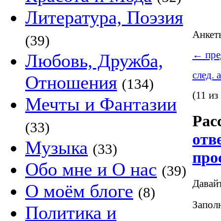
Литература, Поэзия
Анке
(39)
←
пре
Любовь, Дружба,
след. 
Отношения
(134)
(11 из
Мечты и Фантазии
Рас
(33)
отв
Музыка
(33)
про
Обо мне и О нас
(39)
Давай
О моём блоге
(8)
Заполн
Политика и