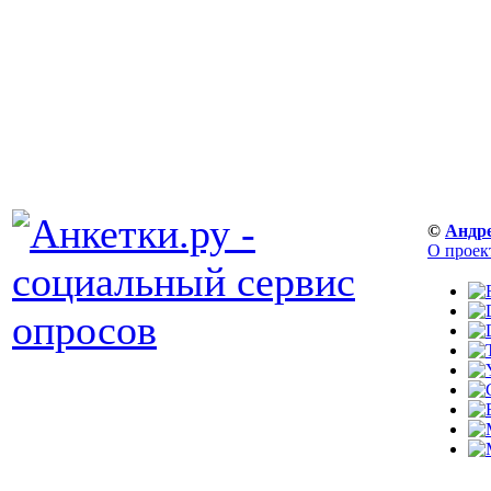
©
Андр
О проек