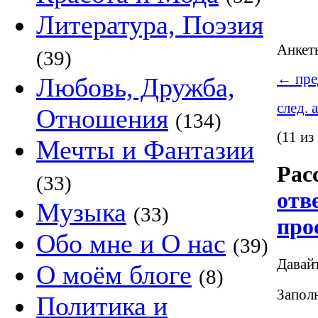
Литература, Поэзия
Анке
(39)
←
пре
Любовь, Дружба,
след. 
Отношения
(134)
(11 из
Мечты и Фантазии
Рас
(33)
отв
Музыка
(33)
про
Обо мне и О нас
(39)
Давай
О моём блоге
(8)
Заполн
Политика и