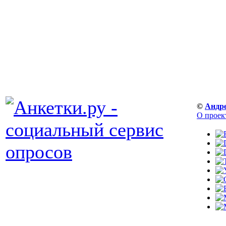
©
Андр
О проек