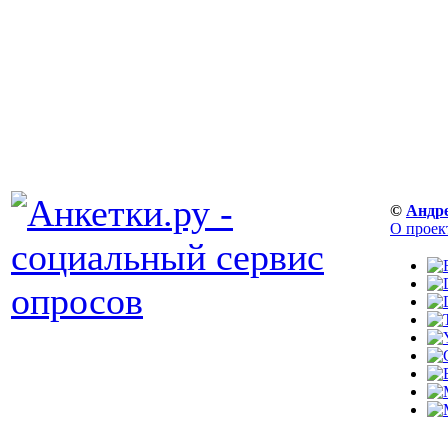
©
Андр
О проек