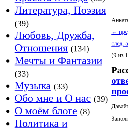
Литература, Поэзия
Анке
(39)
←
пре
Любовь, Дружба,
след. 
Отношения
(134)
(9 из 
Мечты и Фантазии
Рас
(33)
отв
Музыка
(33)
про
Обо мне и О нас
(39)
Давай
О моём блоге
(8)
Заполн
Политика и