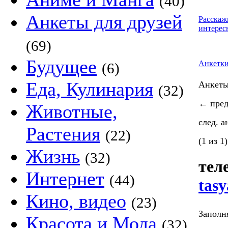
(40)
Анкеты для друзей
Расскаж
интерес
(69)
Будущее
Анкетк
(6)
Еда, Кулинария
Анкет
(32)
←
пред
Животные,
след. 
Растения
(22)
(1 из 1)
Жизнь
(32)
тел
Интернет
(44)
tasy
Кино, видео
(23)
Заполня
Красота и Мода
(32)