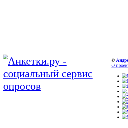
©
Андр
О проек