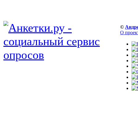
©
Андр
О проек