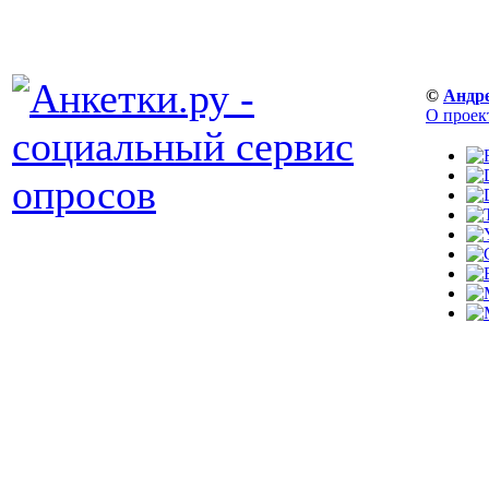
©
Андр
О проек