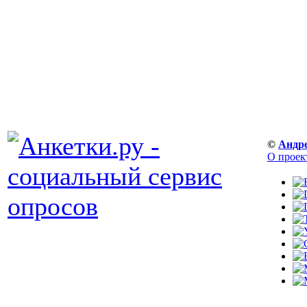
©
Андр
О проек