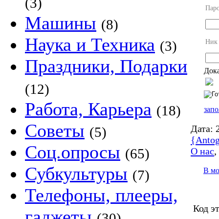
(3)
Пар
Машины
(8)
Наука и Техника
Ник
(3)
Праздники, Подарки
Дока
(12)
Работа, Карьера
(18)
запо
Советы
Дата:
2
(5)
{Antog
Соц.опросы
О нас
(65)
Субкультуры
В м
(7)
Телефоны, плееры,
Код э
гаджеты
(30)