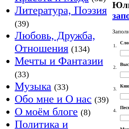
Юли
Литература, Поэзия
зап
(39)
Заполн
Любовь, Дружба,
Сло
Отношения
1.
(134)
Мечты и Фантазии
Выс
2.
(33)
Музыка
(33)
Кни
3.
Обо мне и О нас
(39)
Пес
О моём блоге
(8)
4.
Политика и