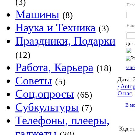
(3)
Пар
Машины
(8)
Наука и Техника
Ник
(3)
Праздники, Подарки
Дока
(12)
Работа, Карьера
(18)
запо
Советы
Дата:
2
(5)
{Antog
Соц.опросы
О нас
(65)
Субкультуры
В м
(7)
Телефоны, плееры,
Код э
гаджеты
(30)