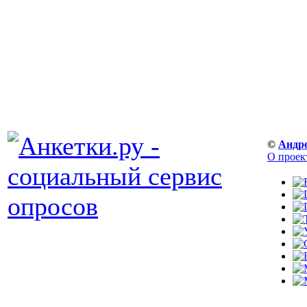
©
Андр
О проек