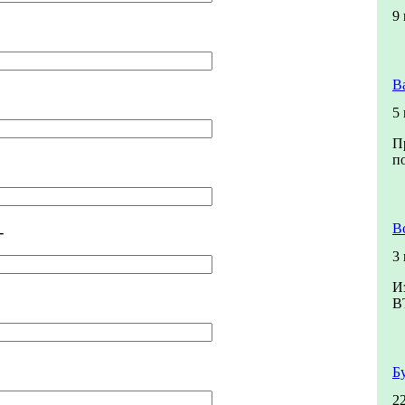
9
В
5
П
п
В
-
3
И
В
Б
2