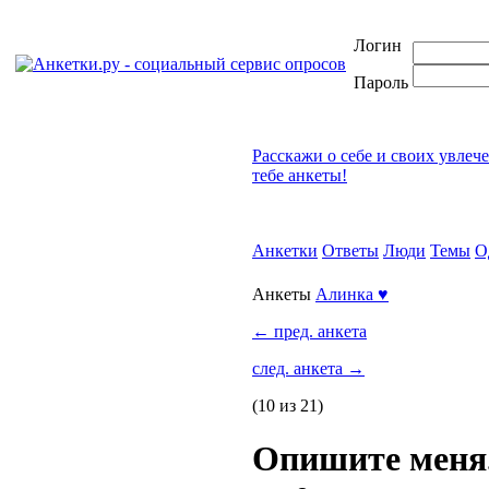
Логин
Пароль
Расскажи о себе и своих увлеч
тебе анкеты!
Анкетки
Ответы
Люди
Темы
О
Анкеты
Алинка ♥
←
пред. анкета
след. анкета
→
(10 из 21)
Опишите меня.