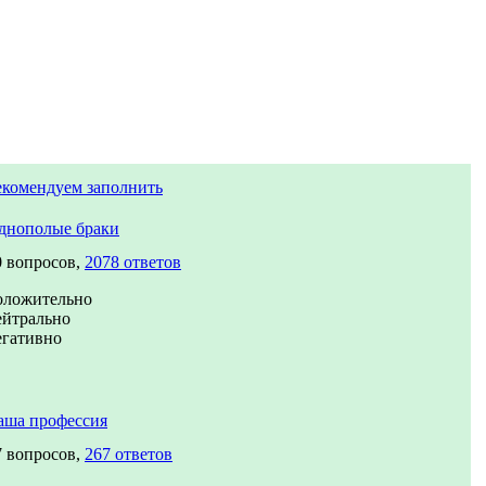
екомендуем заполнить
днополые браки
0 вопросов,
2078 ответов
оложительно
ейтрально
егативно
аша профессия
7 вопросов,
267 ответов