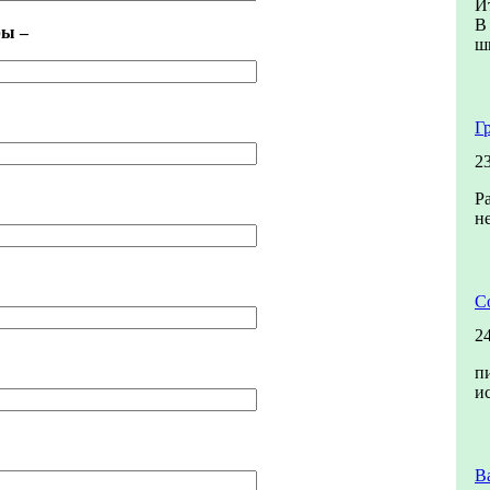
И
В
ры –
ш
Г
2
Р
н
С
2
п
и
В