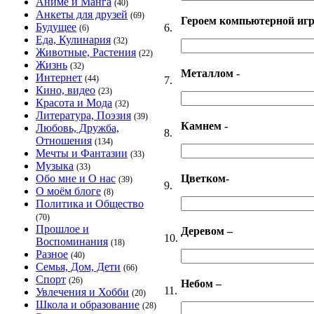
Аниме и Манга
(40)
Анкеты для друзей
(69)
Героем компьютерной иг
Будущее
6.
(6)
Еда, Кулинария
(32)
Животные, Растения
(22)
Жизнь
(32)
Металлом -
Интернет
(44)
7.
Кино, видео
(23)
Красота и Мода
(32)
Литература, Поэзия
(39)
Камнем -
Любовь, Дружба,
8.
Отношения
(134)
Мечты и Фантазии
(33)
Музыка
(33)
Цветком-
Обо мне и О нас
(39)
9.
О моём блоге
(8)
Политика и Общество
(70)
Прошлое и
Деревом –
10.
Воспоминания
(18)
Разное
(40)
Семья, Дом, Дети
(66)
Спорт
(26)
Небом –
11.
Увлечения и Хобби
(20)
Школа и образование
(28)