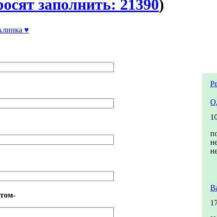
росят заполнить: 21390
)
Алинка ♥
Р
О
1
п
н
н
В
том-
1