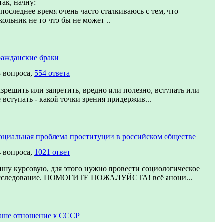
так, начну:
 последнее время очень часто сталкиваюсь с тем, что
кольник не то что бы не может ...
ражданские браки
3 вопроса,
554 ответа
азрешить или запретить, вредно или полезно, вступать или
е вступать - какой точки зрения придержив...
оциальная проблема проституции в российском обществе
4 вопроса,
1021 ответ
ишу курсовую, для этого нужно провести социологическое
сследование. ПОМОГИТЕ ПОЖАЛУЙСТА! всё анони...
аше отношение к СССР