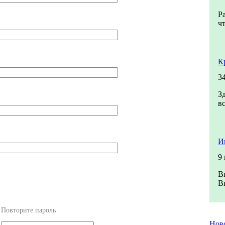
Р
ч
К
3
З
в
И
9
В
В
Повторите пароль
Нов