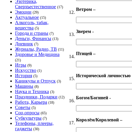
Эзотерика,
Сверхъестественное
(17)
Ветром –
Эмоции
12.
(29)
Актуальное
(15)
Алкоголь, табак,
вещества
(5)
Зверем -
Города и страны
(7)
13.
Деньги, Финансы
(13)
Дневник
(7)
Журналы, Радио, ТВ
(11)
Птицей –
Здоровье и Медицина
14.
(21)
Игры
(9)
Искусство
(1)
Исторической личностью 
История
(5)
15.
Каникулы и Отпуск
(3)
Машины
(8)
Наука и Техника
(3)
Праздники, Подарки
Богом/Богиней -
(12)
16.
Работа, Карьера
(18)
Советы
(5)
Соц.опросы
(65)
Субкультуры
(7)
Королём/Королевой –
17.
Телефоны, плееры,
гаджеты
(30)