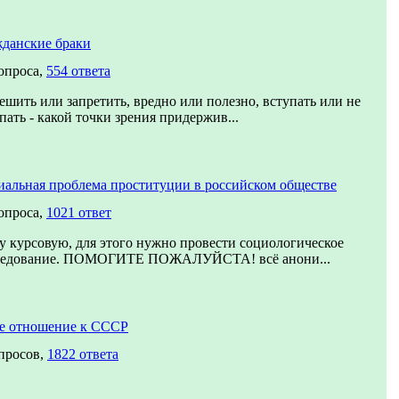
жданские браки
опроса,
554 ответа
ешить или запретить, вредно или полезно, вступать или не
пать - какой точки зрения придержив...
альная проблема проституции в российском обществе
опроса,
1021 ответ
 курсовую, для этого нужно провести социологическое
ледование. ПОМОГИТЕ ПОЖАЛУЙСТА! всё анони...
е отношение к СССР
просов,
1822 ответа