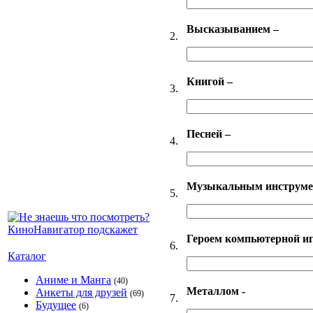
Высказыванием –
2.
Книгой –
3.
Песней –
4.
Музыкальным инструме
5.
Героем компьютерной и
6.
Каталог
Аниме и Манга
(40)
Металлом -
Анкеты для друзей
(69)
7.
Будущее
(6)