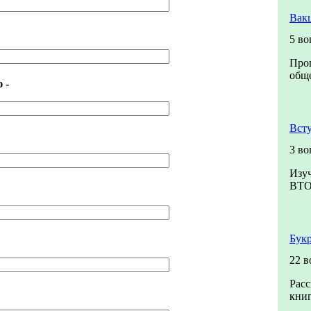
Вак
5 во
Прош
обще
 -
Вст
3 во
Изуч
ВТ
Букр
22 в
Расс
книг