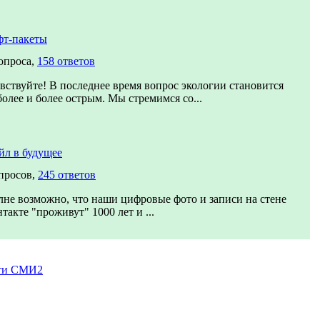
фт-пакеты
опроса,
158 ответов
вствуйте! В последнее время вопрос экологии становится
более и более острым. Мы стремимся со...
йл в будущее
просов,
245 ответов
не возможно, что наши цифровые фото и записи на стене
такте "проживут" 1000 лет и ...
ти СМИ2