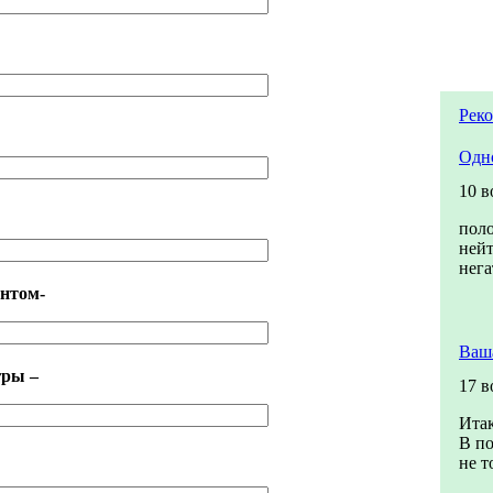
Рек
Одн
10 в
пол
ней
нег
нтом-
Ваш
гры –
17 в
Итак
В по
не т