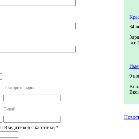
Кра
34 в
Здра
все 
Име
9 во
Впол
Повторите пароль
Вкон
E-mail
Новос
т! Введите код с картинки
*