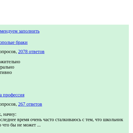
омендуем заполнить
ополые браки
опросов,
2078 ответов
ожительно
трально
ативно
а профессия
опросов,
267 ответов
, начну:
следнее время очень часто сталкиваюсь с тем, что школьник
о что бы не может ...