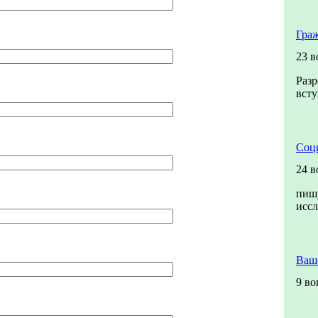
Гра
23 в
Разр
всту
Соци
24 в
пишу
исс
Ваш
9 во