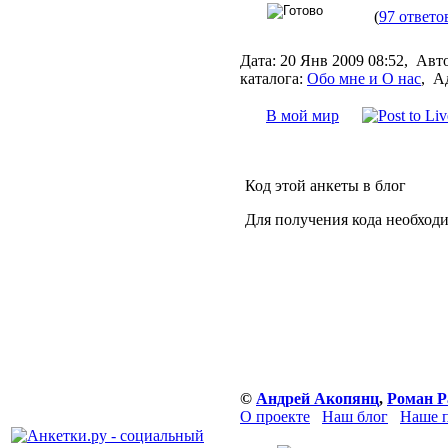
(
97 ответо
Дата:
20 Янв 2009 08:52,
Авто
каталога:
Обо мне и О нас
,
Ад
В мой мир
Код этой анкеты в блог
Для получения кода необход
©
Андрей Акопянц
,
Роман Р
О проекте
Наш блог
Наше п