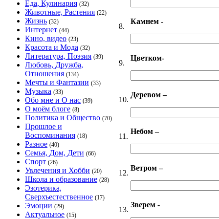
Еда, Кулинария
(32)
Животные, Растения
(22)
Жизнь
Камнем -
(32)
8.
Интернет
(44)
Кино, видео
(23)
Красота и Мода
(32)
Литература, Поэзия
(39)
Цветком-
9.
Любовь, Дружба,
Отношения
(134)
Мечты и Фантазии
(33)
Музыка
(33)
Деревом –
10.
Обо мне и О нас
(39)
О моём блоге
(8)
Политика и Общество
(70)
Прошлое и
Небом –
Воспоминания
11.
(18)
Разное
(40)
Семья, Дом, Дети
(66)
Спорт
(26)
Ветром –
Увлечения и Хобби
(20)
12.
Школа и образование
(28)
Эзотерика,
Сверхъестественное
(17)
Зверем -
Эмоции
(29)
13.
Актуальное
(15)