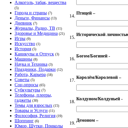
Алкоголь, табак, вещества
(5)
Города и страны
Птицей –
(7)
14.
Деньги, Финансы
(13)
Дневник
(7)
Журналы, Радио, ТВ
(11)
Здоровье и Медицина
(21)
Исторической личностью
15.
Игры
(9)
Искусство
(1)
История
(5)
Каникулы и Отпуск
(3)
Богом/Богиней -
16.
Машины
(8)
Наука и Техника
(3)
Праздники, Подарки
(12)
Работа, Карьера
(18)
Королём/Королевой –
Советы
17.
(5)
Соц.опросы
(65)
Субкультуры
(7)
Телефоны, плееры,
Колдуном/Колдуньей -
гаджеты
(30)
18.
Темы для взрослых
(15)
Товары и Услуги
(11)
Философия, Религия
(19)
Демоном –
Шоппинг
(6)
19.
Юмор, Шутки, Приколы