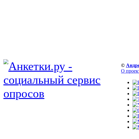
©
Андр
О проек