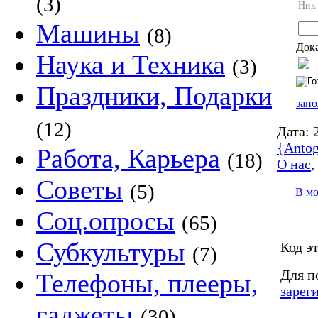
(3)
Ник
Машины
(8)
Дока
Наука и Техника
(3)
Праздники, Подарки
запо
(12)
Дата:
2
{Antog
Работа, Карьера
(18)
О нас
Советы
(5)
В м
Соц.опросы
(65)
Субкультуры
Код э
(7)
Для п
Телефоны, плееры,
зарег
гаджеты
(30)