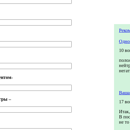
Реко
Одно
10 в
поло
нейт
нега
нтом-
Ваша
гры –
17 в
Итак,
В пос
не то