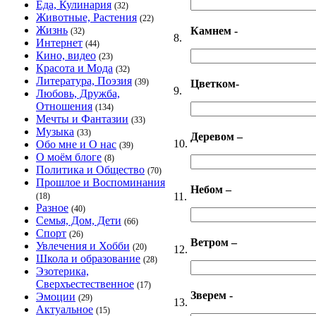
Еда, Кулинария
(32)
Животные, Растения
(22)
Жизнь
Камнем -
(32)
8.
Интернет
(44)
Кино, видео
(23)
Красота и Мода
(32)
Литература, Поэзия
(39)
Цветком-
9.
Любовь, Дружба,
Отношения
(134)
Мечты и Фантазии
(33)
Музыка
(33)
Деревом –
10.
Обо мне и О нас
(39)
О моём блоге
(8)
Политика и Общество
(70)
Прошлое и Воспоминания
Небом –
11.
(18)
Разное
(40)
Семья, Дом, Дети
(66)
Спорт
(26)
Ветром –
Увлечения и Хобби
(20)
12.
Школа и образование
(28)
Эзотерика,
Сверхъестественное
(17)
Зверем -
Эмоции
(29)
13.
Актуальное
(15)