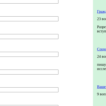
Граж
23 во
Разре
вступ
Соци
24 во
пишу 
иссл
Ваше
9 во