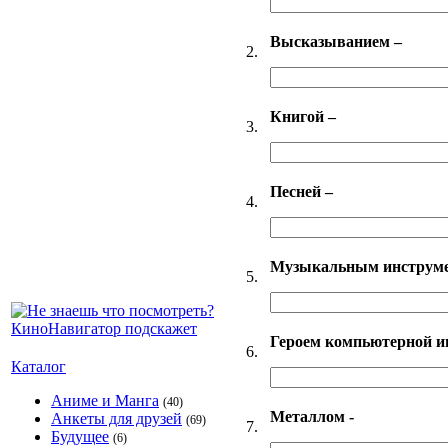
Высказыванием –
2.
Книгой –
3.
Песней –
4.
Музыкальным инструме
5.
Героем компьютерной и
6.
Каталог
Аниме и Манга
(40)
Металлом -
Анкеты для друзей
(69)
7.
Будущее
(6)