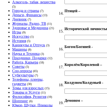
Алкоголь, табак, вещества
(5)
Города и страны
Птицей –
(7)
14.
Деньги, Финансы
(13)
Дневник
(7)
Журналы, Радио, ТВ
(11)
Здоровье и Медицина
(21)
Исторической личностью
15.
Игры
(9)
Искусство
(1)
История
(5)
Каникулы и Отпуск
(3)
Богом/Богиней -
16.
Машины
(8)
Наука и Техника
(3)
Праздники, Подарки
(12)
Работа, Карьера
(18)
Королём/Королевой –
Советы
17.
(5)
Соц.опросы
(65)
Субкультуры
(7)
Телефоны, плееры,
Колдуном/Колдуньей -
гаджеты
(30)
18.
Темы для взрослых
(15)
Товары и Услуги
(11)
Философия, Религия
(19)
Демоном –
Шоппинг
(6)
19.
Юмор, Шутки, Приколы