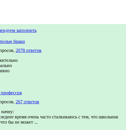
мендуем заполнить
полые браки
опросов,
2078 ответов
жительно
рально
тивно
 профессия
опросов,
267 ответов
 начну:
леднее время очень часто сталкиваюсь с тем, что школьник
 что бы не может ...