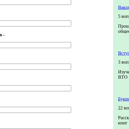
Вакц
5 во
Прош
общес
 -
Всту
3 воп
Изуч
ВТО
Букр
22 во
Расск
книг 