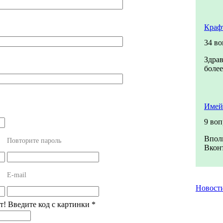
Краф
34 во
Здрав
более
Имей
9 во
Вполн
Повторите пароль
Вконт
E-mail
Новост
т! Введите код с картинки
*