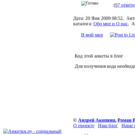
(
97 ответо
Дата:
20 Янв 2009 08:52,
Авт
каталога:
Обо мне и О нас
,
А
В мой мир
Код этой анкеты в блог
Для получения кода необход
©
Андрей Акопянц
,
Роман 
О проекте
Наш блог
Наше 