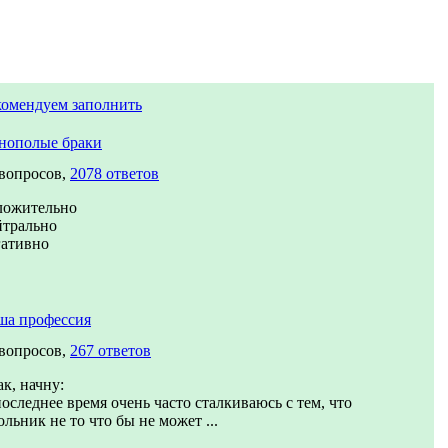
комендуем заполнить
нополые браки
 вопросов,
2078 ответов
ложительно
йтрально
гативно
ша профессия
 вопросов,
267 ответов
к, начну:
оследнее время очень часто сталкиваюсь с тем, что
льник не то что бы не может ...