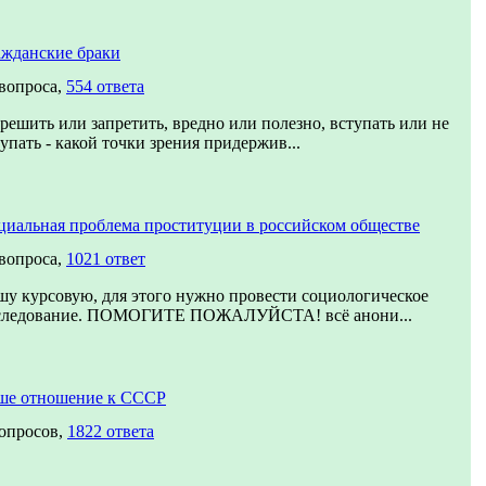
ажданские браки
 вопроса,
554 ответа
решить или запретить, вредно или полезно, вступать или не
упать - какой точки зрения придержив...
циальная проблема проституции в российском обществе
 вопроса,
1021 ответ
шу курсовую, для этого нужно провести социологическое
следование. ПОМОГИТЕ ПОЖАЛУЙСТА! всё анони...
ше отношение к СССР
вопросов,
1822 ответа