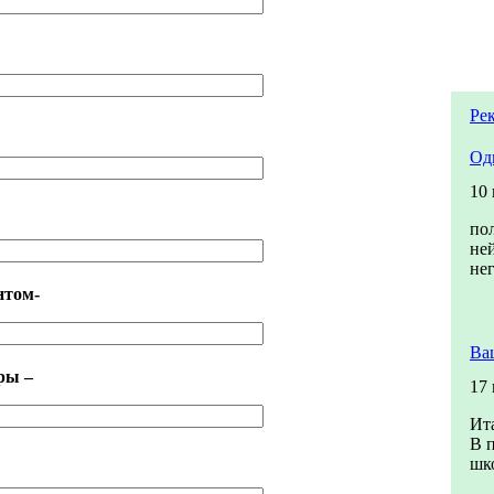
Ре
Од
10
по
не
не
нтом-
Ва
ры –
17
Ита
В п
шко