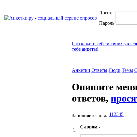
Логин
Пароль
Расскажи о себе и своих увле
тебе анкеты!
Анкетки
Ответы
Люди
Темы
О
Опишите меня
ответов,
прося
112345
Заполняется для:
Словом -
1.