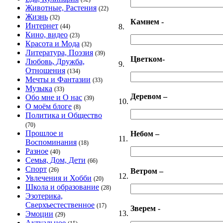
Животные, Растения
(22)
Жизнь
(32)
Камнем -
Интернет
8.
(44)
Кино, видео
(23)
Красота и Мода
(32)
Литература, Поэзия
(39)
Цветком-
Любовь, Дружба,
9.
Отношения
(134)
Мечты и Фантазии
(33)
Музыка
(33)
Деревом –
Обо мне и О нас
(39)
10.
О моём блоге
(8)
Политика и Общество
(70)
Прошлое и
Небом –
11.
Воспоминания
(18)
Разное
(40)
Семья, Дом, Дети
(66)
Спорт
(26)
Ветром –
12.
Увлечения и Хобби
(20)
Школа и образование
(28)
Эзотерика,
Сверхъестественное
(17)
Зверем -
13.
Эмоции
(29)
Актуальное