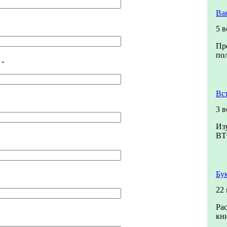
Ва
5 
Пр
пол
-
Вс
3 
Из
ВТ
Бу
22
Ра
кни