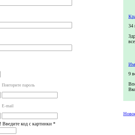
Кр
34
Зд
все
Им
9 
Вп
Повторите пароль
Вко
E-mail
Ново
! Введите код с картинки
*