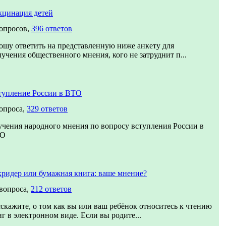
кцинация детей
вопросов,
396 ответов
ошу ответить на представленную ниже анкету для
учения общественного мнения, кого не затруднит п...
тупление России в ВТО
вопроса,
329 ответов
учения народного мнения по вопросу вступления России в
О
кридер или бумажная книга: ваше мнение?
 вопроса,
212 ответов
сскажите, о том как вы или ваш ребёнок относитесь к чтению
г в электронном виде. Если вы родите...