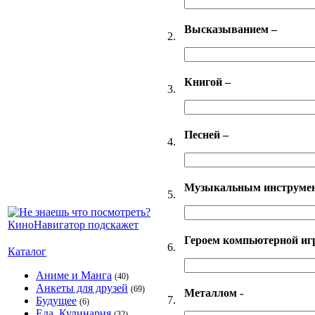
Высказыванием –
2.
Книгой –
3.
Песней –
4.
Музыкальным инструме
5.
Героем компьютерной иг
6.
Каталог
Аниме и Манга
(40)
Анкеты для друзей
(69)
Металлом -
7.
Будущее
(6)
Еда, Кулинария
(32)