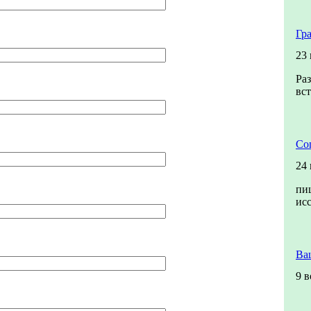
Гр
23
Раз
вст
Со
24
пи
ис
Ва
9 