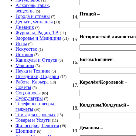
(15)
Алкоголь, табак,
вещества
(5)
Птицей –
Города и страны
14.
(7)
Деньги, Финансы
(13)
Дневник
(7)
Журналы, Радио, ТВ
(11)
Исторической личностью 
Здоровье и Медицина
(21)
15.
Игры
(9)
Искусство
(1)
История
(5)
Богом/Богиней -
Каникулы и Отпуск
(3)
16.
Машины
(8)
Наука и Техника
(3)
Праздники, Подарки
(12)
Работа, Карьера
Королём/Королевой –
(18)
17.
Советы
(5)
Соц.опросы
(65)
Субкультуры
(7)
Телефоны, плееры,
Колдуном/Колдуньей -
18.
гаджеты
(30)
Темы для взрослых
(15)
Товары и Услуги
(11)
Философия, Религия
(19)
Демоном –
19.
Шоппинг
(6)