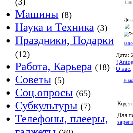
(3)
Ник
Машины
(8)
Дока
Наука и Техника
(3)
Праздники, Подарки
запо
(12)
Дата:
2
{Antog
Работа, Карьера
(18)
О нас
Советы
(5)
В м
Соц.опросы
(65)
Субкультуры
Код э
(7)
Для п
Телефоны, плееры,
зарег
гаджеты
(30)