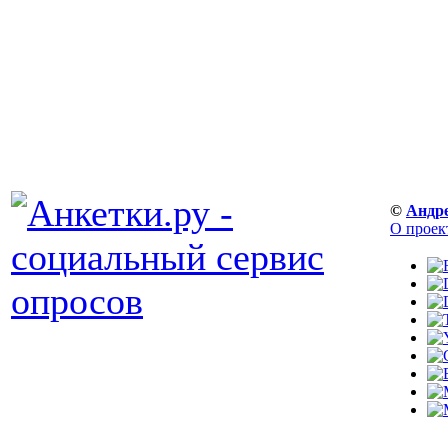
©
Андр
О проек